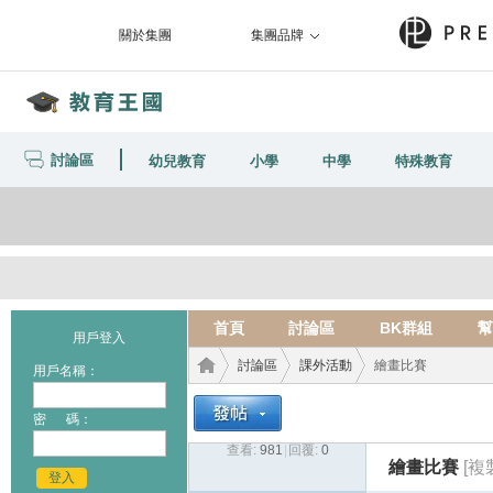
關於集團
集團品牌
討論區
幼兒教育
小學
中學
特殊教育
首頁
討論區
BK群組
幫
用戶登入
討論區
課外活動
繪畫比賽
用戶名稱：
密 碼：
查看:
981
|
回覆:
0
教育
›
›
›
繪畫比賽
[複
登入