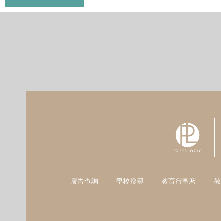
廣告查詢
學校搜尋
教育行事曆
教