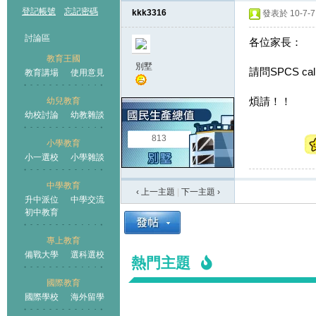
登記帳號
忘記密碼
kkk3316
發表於 10-7-7 
討論區
各位家長：
教育王國
別墅
請問SPCS call 
教育講場
使用意見
煩請！！
幼兒教育
幼校討論
幼教雜談
王國
813
小學教育
小一選校
小學雜談
中學教育
‹ 上一主題
|
下一主題
›
升中派位
中學交流
初中教育
專上教育
備戰大學
選科選校
熱門主題
國際教育
國際學校
海外留學