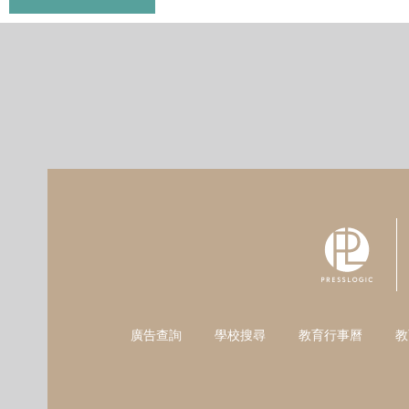
廣告查詢
學校搜尋
教育行事曆
教