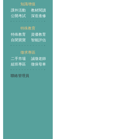
知識增值
課外活動
教材閱讀
公開考試
深造進修
特殊教育
特殊教育
資優教育
自閉寶寶
智能評估
徵求專區
二手市場
誠徵老師
組班專區
徵保母車
聯絡管理員