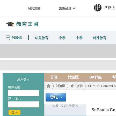
關於集團
集團品牌
討論區
幼兒教育
小學
中學
特殊教育
首頁
討論區
BK群組
幫
用戶登入
討論區
升中派位
St Paul's Convent
用戶名稱：
密 碼：
查看:
1779
|
回覆:
0
教育
›
›
›
St Paul's 
登入