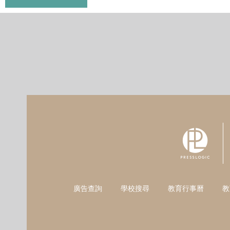
廣告查詢
學校搜尋
教育行事曆
教