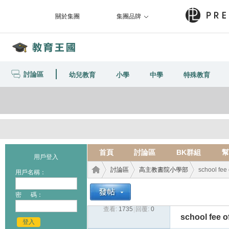
關於集團
集團品牌
討論區
幼兒教育
小學
中學
特殊教育
首頁
討論區
BK群組
幫
用戶登入
討論區
高主教書院小學部
school fee
用戶名稱：
密 碼：
查看:
1735
|
回覆:
0
教育
›
›
›
school fee o
登入