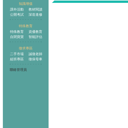
知識增值
課外活動
教材閱讀
公開考試
深造進修
特殊教育
特殊教育
資優教育
自閉寶寶
智能評估
徵求專區
二手市場
誠徵老師
組班專區
徵保母車
聯絡管理員