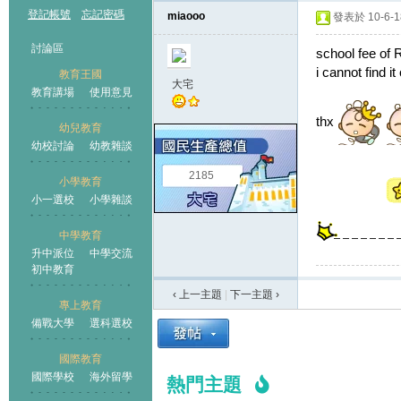
登記帳號
忘記密碼
miaooo
發表於 10-6-18
討論區
school fee of
i cannot find it 
教育王國
大宅
教育講場
使用意見
thx
幼兒教育
幼校討論
幼教雜談
王國
2185
小學教育
小一選校
小學雜談
中學教育
升中派位
中學交流
初中教育
‹ 上一主題
|
下一主題
›
專上教育
備戰大學
選科選校
國際教育
國際學校
海外留學
熱門主題