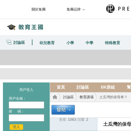
關於集團
集團品牌
討論區
幼兒教育
小學
中學
特殊教育
首頁
討論區
BK群組
幫
用戶登入
討論區
教育講場
土瓜灣的保母車？
用戶名稱：
密 碼：
查看:
1063
|
回覆:
2
教育
›
›
›
土瓜灣的保
登入