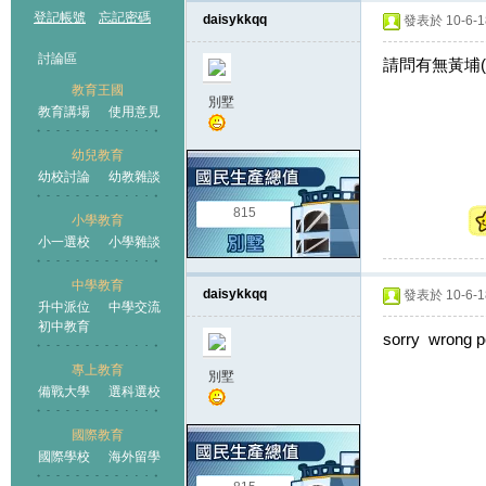
登記帳號
忘記密碼
daisykkqq
發表於 10-6-18
討論區
請問有無黃埔(
教育王國
別墅
教育講場
使用意見
幼兒教育
幼校討論
幼教雜談
王國
815
小學教育
小一選校
小學雜談
中學教育
daisykkqq
發表於 10-6-18
升中派位
中學交流
初中教育
sorry wrong p
專上教育
別墅
備戰大學
選科選校
國際教育
國際學校
海外留學