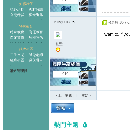
815
知識增值
課外活動
教材閱讀
公開考試
深造進修
ElingLuk206
發表於 10-7-10
特殊教育
特殊教育
資優教育
i want to, if yo
自閉寶寶
智能評估
別墅
徵求專區
二手市場
誠徵老師
組班專區
徵保母車
聯絡管理員
616
‹ 上一主題
|
下一主題
›
熱門主題