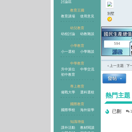
討論區
教育王國
別墅
教育講場
使用意見
幼兒教育
幼校討論
幼教雜談
王國
594
小學教育
小一選校
小學雜談
中學教育
‹ 上一主題
|
下
升中派位
中學交流
初中教育
專上教育
備戰大學
選科選校
熱門主題
國際教育
國際學校
海外留學
已刪
知識增值
課外活動
教材閱讀