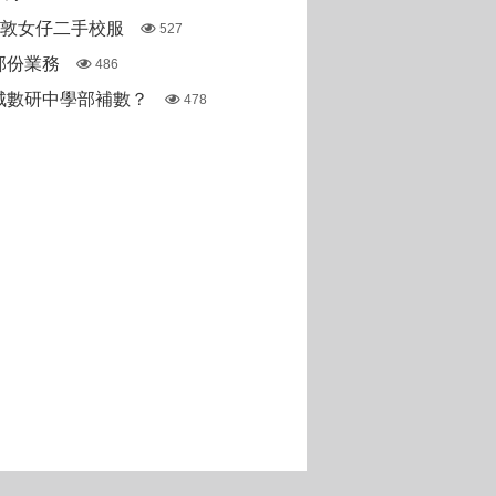
斯敦女仔二手校服
527
部份業務
486
城數研中學部補數？
478