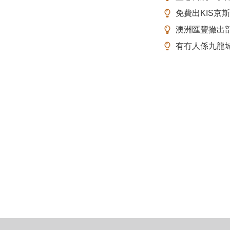
免費出KIS京
澳洲匯豐撤出
有冇人係九龍