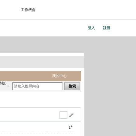
工作機會
登入
註冊
我的中心
本版
搜索
#
1