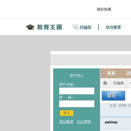
關於集團
討論區
幼兒教育
首頁
討
用戶登入
討論區
用戶名稱：
密 碼：
查看:
1549
|
回
教育
›
›
登入
登記帳號
忘記密碼
pakhop