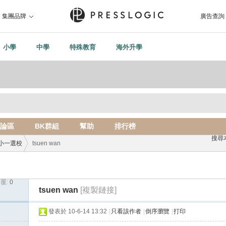
集團品牌
廣告查詢
小學
中學
特殊教育
海外升學
論區
BK群組
幫助
排行榜
搜尋
小一選校
tsuen wan
覆:
0
›
tsuen wan
[複製鏈接]
發表於 10-6-14 13:32
|
只看該作者
|
倒序瀏覽
|
打印