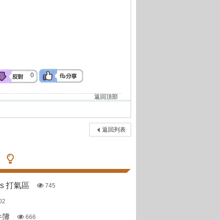
0
返回頂部
返回列表
pas 打氣區
745
02
件簿
666