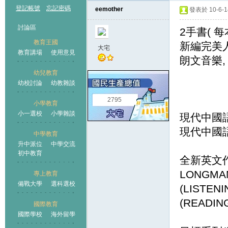
登記帳號
忘記密碼
eemother
發表於 10-6-14
討論區
2手書( 每本
教育王國
新編完美人
大宅
教育講場
使用意見
朗文音樂,
幼兒教育
幼校討論
幼教雜談
王國
2795
小學教育
小一選校
小學雜談
現代中國語文
現代中國語文
中學教育
升中派位
中學交流
初中教育
全新英文作
LONGMA
專上教育
備戰大學
選科選校
(LISTENI
(READIN
國際教育
國際學校
海外留學