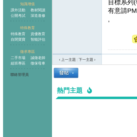
目標系列(
知識增值
有意請PM
課外活動
教材閱讀
公開考試
深造進修
,
特殊教育
特殊教育
資優教育
自閉寶寶
智能評估
徵求專區
二手市場
誠徵老師
‹ 上一主題
|
下一主題
›
組班專區
徵保母車
聯絡管理員
熱門主題