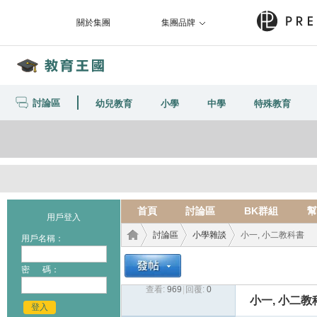
關於集團
集團品牌
討論區
幼兒教育
小學
中學
特殊教育
首頁
討論區
BK群組
幫
用戶登入
討論區
小學雜談
小一, 小二教科書
用戶名稱：
密 碼：
查看:
969
|
回覆:
0
教育
›
›
›
小一, 小二教
登入