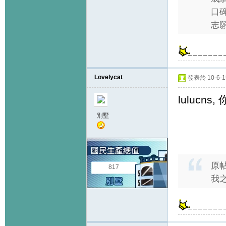
口
志願
Lovelycat
發表於 10-6-15
lulucns,
別墅
原
817
我之