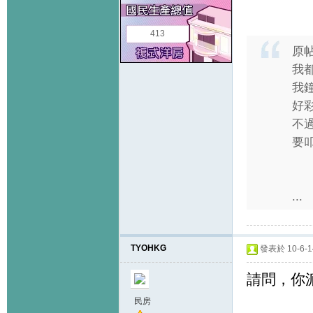
413
原
我都
我
好
不
要
...
TYOHKG
發表於 10-6-14
請問，你
民房