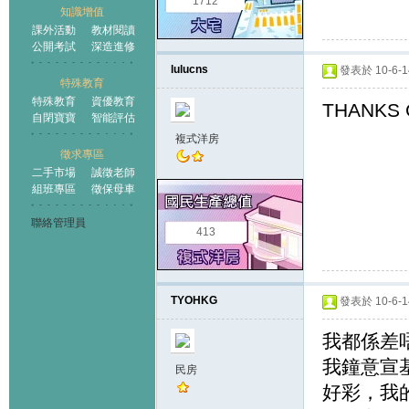
1712
知識增值
課外活動
教材閱讀
公開考試
深造進修
lulucns
發表於 10-6-14
特殊教育
特殊教育
資優教育
THANKS 
自閉寶寶
智能評估
複式洋房
徵求專區
二手市場
誠徵老師
組班專區
徵保母車
聯絡管理員
413
TYOHKG
發表於 10-6-14
我都係差唔多
我鐘意宣
民房
好彩，我