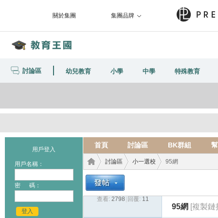
關於集團
集團品牌
討論區
幼兒教育
小學
中學
特殊教育
首頁
討論區
BK群組
幫
用戶登入
討論區
小一選校
95網
用戶名稱：
密 碼：
查看:
2798
|
回覆:
11
教育
›
›
›
95網
[複製鏈
登入