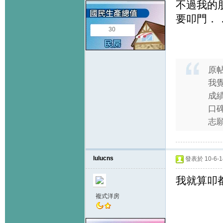
不過我的
要叩門．
30
原
我
成
口
志願
lulucns
發表於 10-6-14
我就算叩都
複式洋房