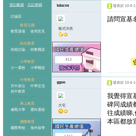
登記帳號
忘記密碼
lulucns
發表於 10-6-14
討論區
請問宣基
教育王國
複式洋房
教育講場
使用意見
幼兒教育
幼校討論
幼教雜談
王國
413
小學教育
小一選校
小學雜談
中學教育
ggoo
發表於 10-6-14
升中派位
中學交流
初中教育
我覺得宣
碑同成績都
專上教育
大宅
備戰大學
選科選校
往成績睇
本區都放
國際教育
國際學校
海外留學