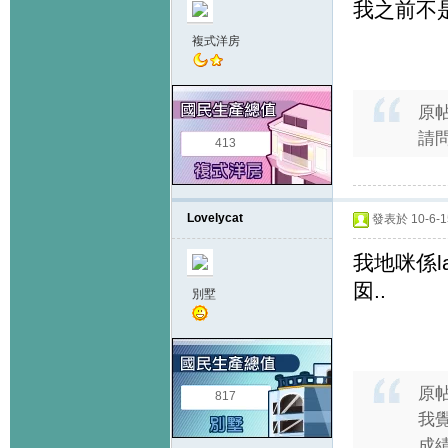
我之前不是
複式洋房
原
請
413
Lovelycat
發表於 10-6-15
我地咪係l
囡..
別墅
原
817
我
成