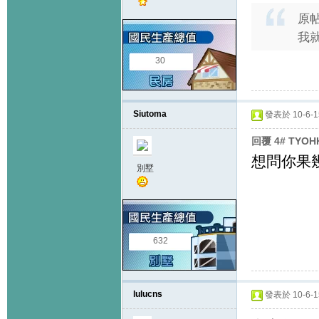
原
我就
30
Siutoma
發表於 10-6-15
回覆 4# TYO
想問你果幾
別墅
632
lulucns
發表於 10-6-15