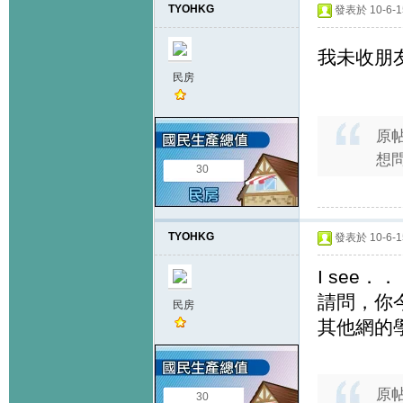
TYOHKG
發表於 10-6-15
我未收朋
民房
原
想
30
TYOHKG
發表於 10-6-15
I see
請問，你
民房
其他網的
原
30