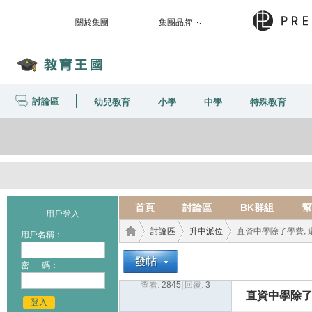
關於集團
集團品牌
討論區
幼兒教育
小學
中學
特殊教育
首頁
討論區
BK群組
幫
用戶登入
討論區
升中派位
直資中學除了學費, 還要.
用戶名稱：
密 碼：
查看:
2845
|
回覆:
3
教育
›
›
›
直資中學除了學費
登入