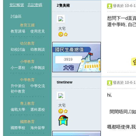
登記帳號
忘記密碼
2隻臭豬
發表於 10-6-13
討論區
想問下一d直資
選中學時, 自
教育王國
大宅
教育講場
使用意見
幼兒教育
幼校討論
幼教雜談
王國
3919
小學教育
小一選校
小學雜談
中學教育
tinetinew
發表於 10-6-13
升中派位
中學交流
初中教育
hi,
專上教育
大宅
備戰大學
選科選校
間間唔同,
國際教育
嘅都唔使俾,我
國際學校
海外留學