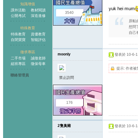
知識增值
yuk hei mum
課外活動
教材閱讀
3540
公開考試
深造進修
原帖
想問
特殊教育
自己有
特殊教育
資優教育
自閉寶寶
智能評估
徵求專區
moonly
發表於 10-6-13
二手市場
誠徵老師
組班專區
徵保母車
提示:
作者被
聯絡管理員
禁止訪問
176
2隻臭豬
發表於 10-6-14