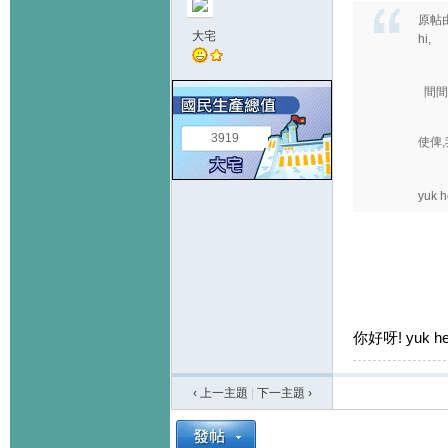
原帖
大宅
hi,
間間
3919
使俾,
yuk 
你好呀! yuk 
‹ 上一主題
|
下一主題
›