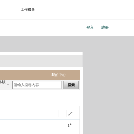
工作機會
登入
註冊
我的中心
本版
搜索
#
1