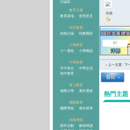
討論區
教育王國
洋房
教育講場
使用意見
幼兒教育
幼校討論
幼教雜談
王國
67
小學教育
小一選校
小學雜談
中學教育
‹ 上一主題
|
下
升中派位
中學交流
初中教育
專上教育
備戰大學
選科選校
熱門主題
國際教育
國際學校
海外留學
知識增值
課外活動
教材閱讀