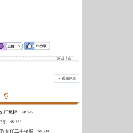
0
返回頂部
返回列表
pas 打氣區
949
件簿
782
斯敦女仔二手校服
609