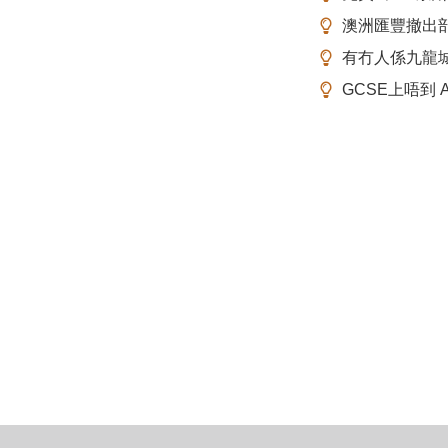
澳洲匯豐撤出
有冇人係九龍
GCSE上唔到 A-