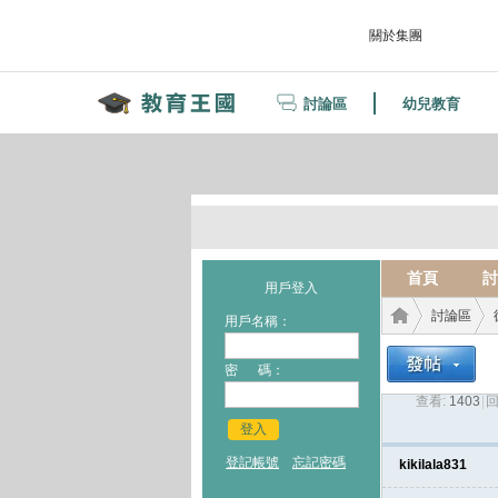
關於集團
討論區
幼兒教育
首頁
討
用戶登入
討論區
用戶名稱：
密 碼：
查看:
1403
|
回
教育
›
›
登入
登記帳號
忘記密碼
kikilala831