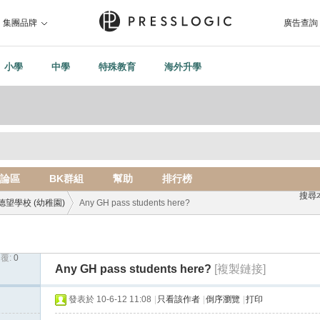
集團品牌
廣告查詢
小學
中學
特殊教育
海外升學
論區
BK群組
幫助
排行榜
搜尋
德望學校 (幼稚園)
Any GH pass students here?
覆:
0
›
Any GH pass students here?
[複製鏈接]
發表於 10-6-12 11:08
|
只看該作者
|
倒序瀏覽
|
打印