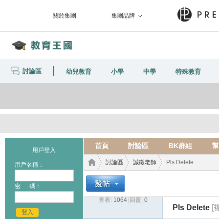
關於集團
集團品牌
討論區
幼兒教育
小學
中學
特殊教育
首頁
討論區
BK群組
幫
用戶登入
討論區
誠徵老師
Pls Delete
用戶名稱：
密 碼：
查看:
1064
|
回覆:
0
教育
›
›
›
Pls Delete
[
登入