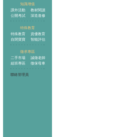
知識增值
課外活動
教材閱讀
公開考試
深造進修
特殊教育
特殊教育
資優教育
自閉寶寶
智能評估
徵求專區
二手市場
誠徵老師
組班專區
徵保母車
聯絡管理員