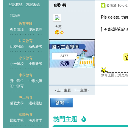
登記帳號
忘記密碼
金毛B媽
發表於 10-6-11
討論區
Pls delete, th
教育王國
大宅
[
本帖最後由 金毛B
教育講場
使用意見
幼兒教育
幼校討論
幼教雜談
王國
3477
小學教育
小一選校
小學雜談
教育王國以外之
中學教育
升中派位
中學交流
初中教育
‹ 上一主題
|
下一主題
›
專上教育
備戰大學
選科選校
國際教育
熱門主題
國際學校
海外留學