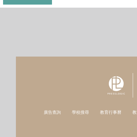
廣告查詢
學校搜尋
教育行事曆
教