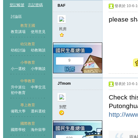
登記帳號
忘記密碼
BAF
發表於 10-6-10
討論區
please sh
教育王國
民房
教育講場
使用意見
幼兒教育
幼校討論
幼教雜談
王國
9
小學教育
小一選校
小學雜談
中學教育
JTmom
發表於 10-6-10
升中派位
中學交流
初中教育
Check this
Putonghua
專上教育
別墅
備戰大學
選科選校
http://ww
國際教育
國際學校
海外留學
原