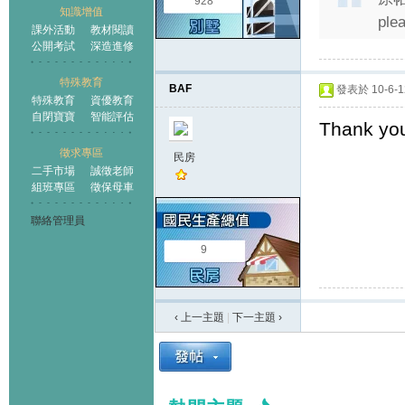
928
知識增值
ple
課外活動
教材閱讀
公開考試
深造進修
特殊教育
BAF
發表於 10-6-12
特殊教育
資優教育
自閉寶寶
智能評估
Thank yo
徵求專區
民房
二手市場
誠徵老師
組班專區
徵保母車
聯絡管理員
9
‹ 上一主題
|
下一主題
›