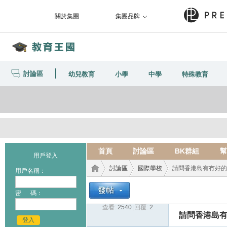
關於集團
集團品牌
討論區
幼兒教育
小學
中學
特殊教育
首頁
討論區
BK群組
幫
用戶登入
討論區
國際學校
請問香港島有冇好的中
用戶名稱：
密 碼：
查看:
2540
|
回覆:
2
教育
›
›
›
請問香港島
登入