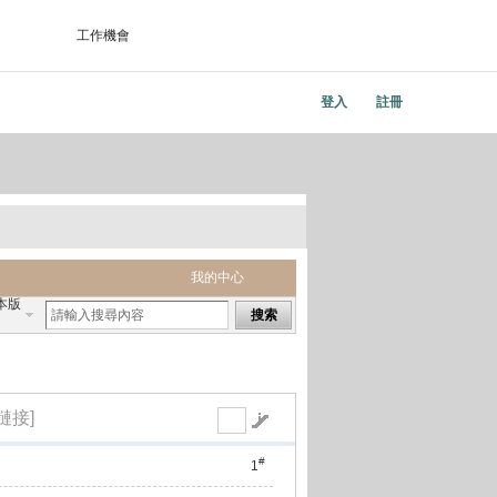
工作機會
登入
註冊
我的中心
本版
搜索
鏈接]
#
1