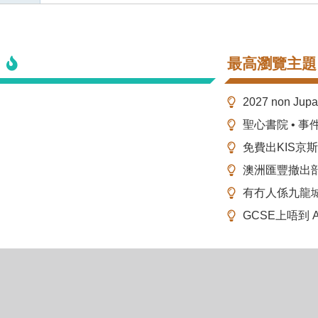
最高瀏覽主題
2027 non Ju
聖心書院 • 事
免費出KIS京
澳洲匯豐撤出
有冇人係九龍
GCSE上唔到 A-