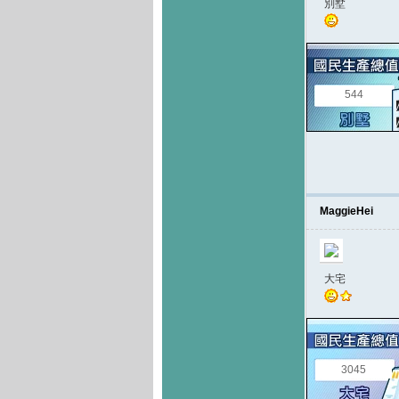
別墅
544
MaggieHei
大宅
3045