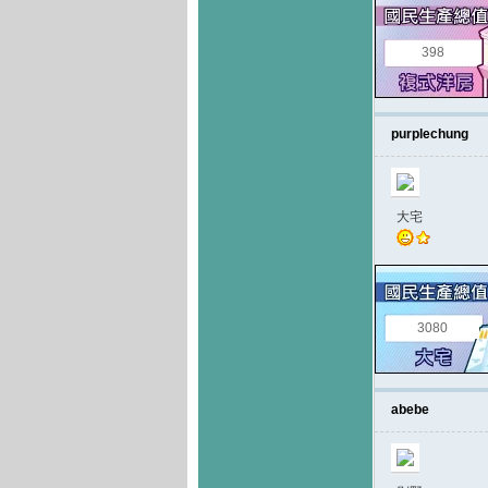
398
purplechung
大宅
3080
abebe