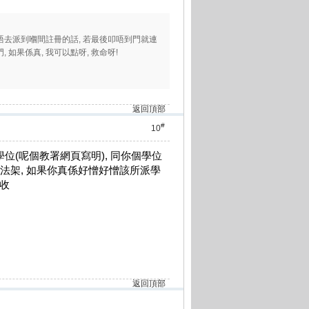
佢話唔去派到嗰間註冊的話, 若最後叩唔到門就連
 如果係真, 我可以點呀, 救命呀!
返回頂部
#
10
位(呢個教署網頁寫明), 同你個學位
犯法架, 如果你真係好憎好憎該所派學
校收
返回頂部