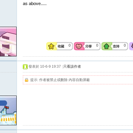
as above.....
0
0
0
發表於 10-6-9 19:37
|
只看該作者
提示:
作者被禁止或刪除 內容自動屏蔽