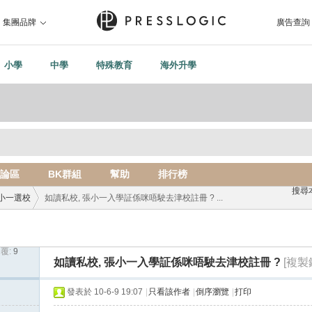
集團品牌
廣告查詢
小學
中學
特殊教育
海外升學
論區
BK群組
幫助
排行榜
搜尋
小一選校
如讀私校, 張小一入學証係咪唔駛去津校註冊 ? ...
覆:
9
›
如讀私校, 張小一入學証係咪唔駛去津校註冊 ?
[複製
發表於 10-6-9 19:07
|
只看該作者
|
倒序瀏覽
|
打印