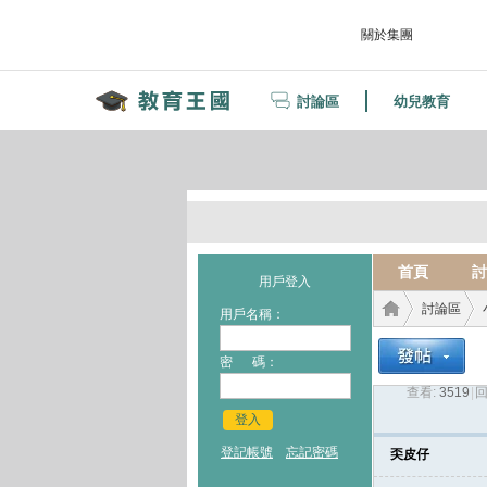
關於集團
討論區
幼兒教育
首頁
討
用戶登入
討論區
用戶名稱：
密 碼：
查看:
3519
|
回
教育
›
›
登入
登記帳號
忘記密碼
奀皮仔