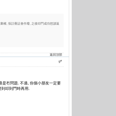
棄權, 張註冊証會作廢, 之後叩門成功想讀返
返回頂部
#
9
冊是冇問題. 不過, 你個小朋友一定要
證到叩到門時再用.
.