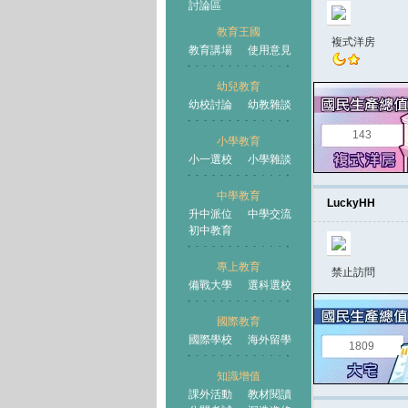
討論區
教育王國
複式洋房
教育講場
使用意見
幼兒教育
幼校討論
幼教雜談
王國
143
小學教育
小一選校
小學雜談
中學教育
LuckyHH
升中派位
中學交流
初中教育
專上教育
禁止訪問
備戰大學
選科選校
國際教育
國際學校
海外留學
1809
知識增值
課外活動
教材閱讀