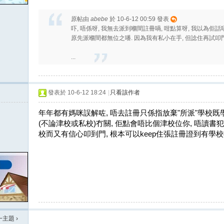
原帖由
abebe
於 10-6-12 00:59 發表
吓, 唔係呀, 我無去派到嗰間註冊喎, 咁點算呀, 我以為
原先派嗰間都無位之噃. 因為我有私小在手, 但諗住再試叩門,
...
發表於 10-6-12 18:24
|
只看該作者
年年都有媽咪誤解咗, 唔去註冊只係指放棄"所派"學校既學
(不論津校或私校)冇關, 佢點會唔比個津校位你, 唔讀書
校而又有信心叩到門, 根本可以keep住張註冊證到有學
一主題
›