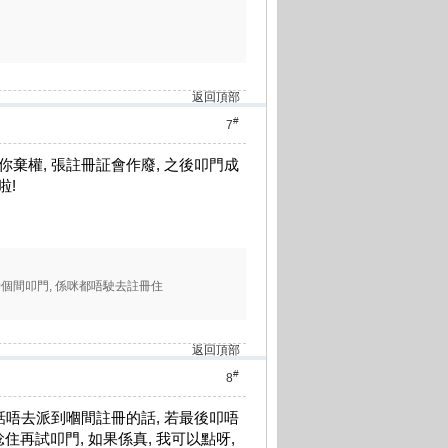
返回頂部
#
7
你棄權, 張註冊証會作廢, 之後叩門成
啦!
0個間叩門, 係咪都唔駛去註冊住
返回頂部
#
8
佢話唔去派到嗰間註冊的話, 若最後叩唔
住再試叩門, 如果係真, 我可以點呀,