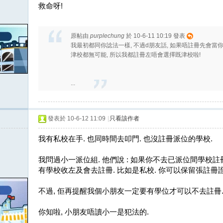
救命呀!
原帖由
purplechung
於 10-6-11 10:19 發表
我最初都同你諗法一樣, 不過d朋友話, 如果唔註冊先會當你
津校都無可能, 所以我都註冊左唔會選擇既津校啦!
...
發表於 10-6-12 11:09
|
只看該作者
我有私校在手. 也同時間去叩門. 也沒註冊派位的學校.
我問過小一派位組. 他們說 : 如果你不去已派位間學校註
有學校收左及會去註冊. 比如是私校. 你可以保留張註冊
不過, 佢再提醒我個小朋友一定要有學位才可以不去註冊
你知啦, 小朋友唔讀小一是犯法的.