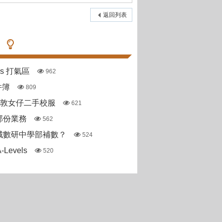
返回列表
pas 打氣區
962
件簿
809
斯敦女仔二手校服
621
部份業務
562
城數研中學部補數？
524
Levels
520