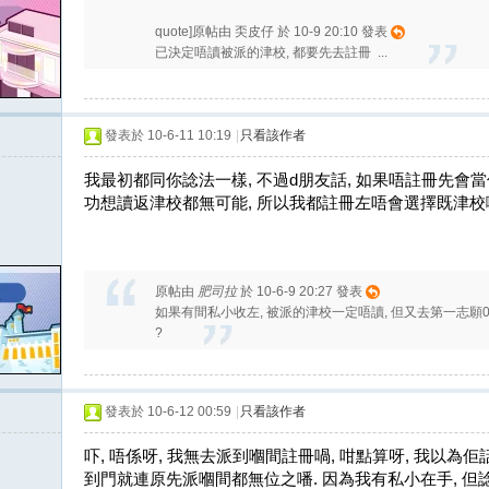
quote]原帖由 奀皮仔 於 10-9 20:10 發表
已決定唔讀被派的津校, 都要先去註冊 ...
發表於 10-6-11 10:19
|
只看該作者
我最初都同你諗法一樣, 不過d朋友話, 如果唔註冊先會當
功想讀返津校都無可能, 所以我都註冊左唔會選擇既津校
原帖由
肥司拉
於 10-6-9 20:27 發表
如果有間私小收左, 被派的津校一定唔讀, 但又去第一志願
?
發表於 10-6-12 00:59
|
只看該作者
吓, 唔係呀, 我無去派到嗰間註冊喎, 咁點算呀, 我以為
到門就連原先派嗰間都無位之噃. 因為我有私小在手, 但諗