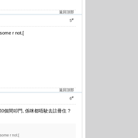
返回頂部
#
5
 some r not.[
返回頂部
#
6
0個間叩門, 係咪都唔駛去註冊住 ?
 some r not.[