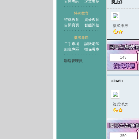
公開考試
深造進修
奀皮仔
特殊教育
特殊教育
資優教育
自閉寶寶
智能評估
複式洋房
徵求專區
二手市場
誠徵老師
組班專區
徵保母車
143
聯絡管理員
sinwin
複式洋房
350