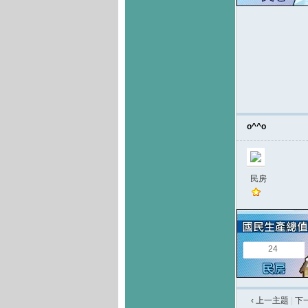
o^^o
民房
24
‹ 上一主題
|
下