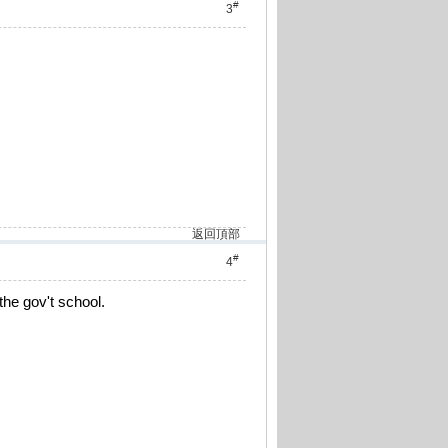
#
3
返回頂部
#
4
 the gov't school.