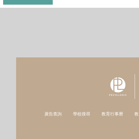
廣告查詢
學校搜尋
教育行事曆
教