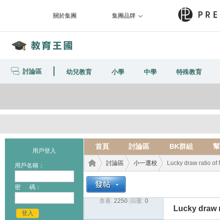
關於集團
集團品牌
討論區
幼兒教育
小學
中學
特殊教育
首頁
討論區
BK群組
幫
用戶登入
討論區
小一選校
Lucky draw ratio of
用戶名稱：
密 碼：
查看:
2250
|
回覆:
0
教育
›
›
›
Lucky draw r
登入