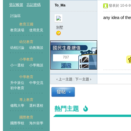
登記帳號
忘記密碼
To_Ma
發表於 10-6-9 
討論區
any idea of th
教育王國
別墅
教育講場
使用意見
幼兒教育
幼校討論
幼教雜談
王國
707
小學教育
小一選校
小學雜談
中學教育
‹ 上一主題
|
下一主題
›
升中派位
中學交流
初中教育
專上教育
備戰大學
選科選校
熱門主題
國際教育
國際學校
海外留學