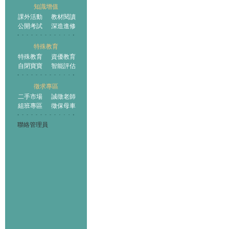
知識增值
課外活動
教材閱讀
公開考試
深造進修
特殊教育
特殊教育
資優教育
自閉寶寶
智能評估
徵求專區
二手市場
誠徵老師
組班專區
徵保母車
聯絡管理員