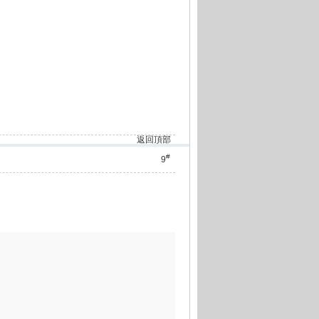
返回頂部
#
9