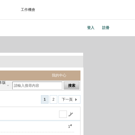
工作機會
登入
註冊
我的中心
本版
搜索
1
2
下一頁
#
1