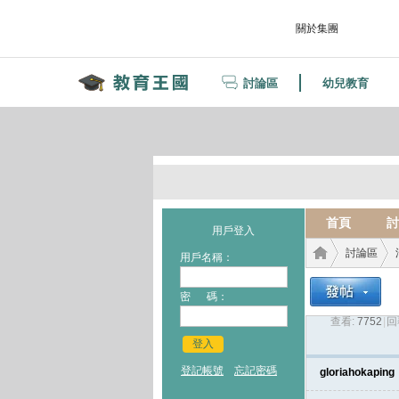
關於集團
討論區
幼兒教育
首頁
討
用戶登入
討論區
用戶名稱：
密 碼：
查看:
7752
|
回
教育
›
›
登入
登記帳號
忘記密碼
gloriahokaping