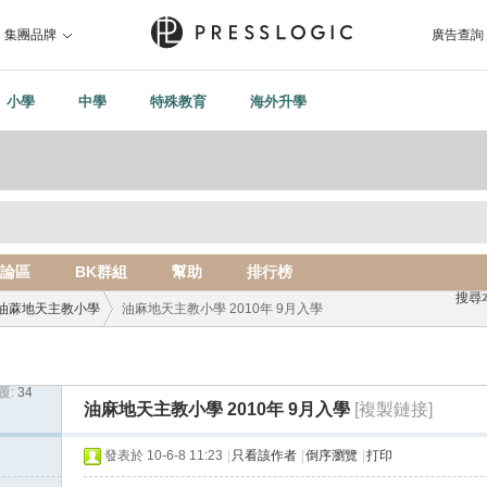
集團品牌
廣告查詢
小學
中學
特殊教育
海外升學
論區
BK群組
幫助
排行榜
搜尋
油蔴地天主教小學
油麻地天主教小學 2010年 9月入學
覆:
34
›
油麻地天主教小學 2010年 9月入學
[複製鏈接]
發表於 10-6-8 11:23
|
只看該作者
|
倒序瀏覽
|
打印