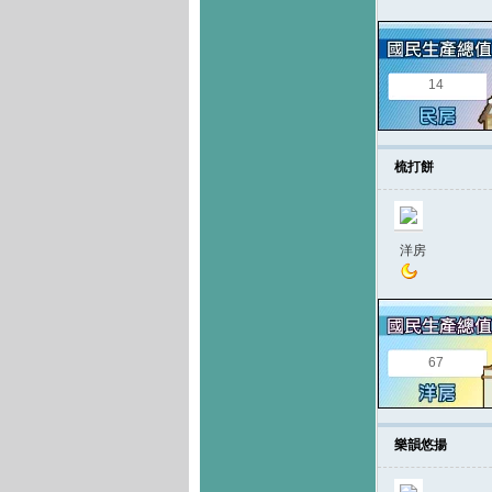
14
梳打餅
洋房
67
樂韻悠揚