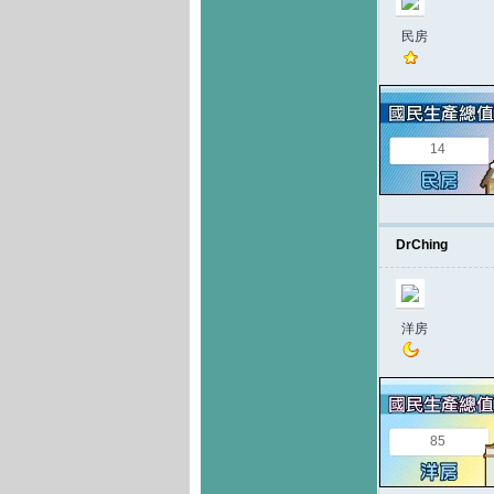
民房
14
DrChing
洋房
85