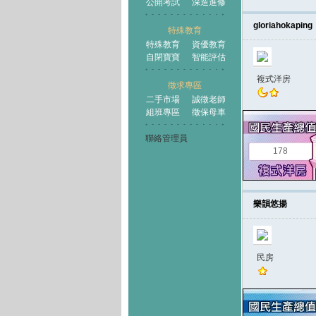
公開考試
深造進修
gloriahokaping
特殊教育
特殊教育
資優教育
自閉寶寶
智能評估
複式洋房
徵求專區
二手市場
誠徵老師
組班專區
徵保母車
聯絡管理員
178
樂韻悠揚
民房