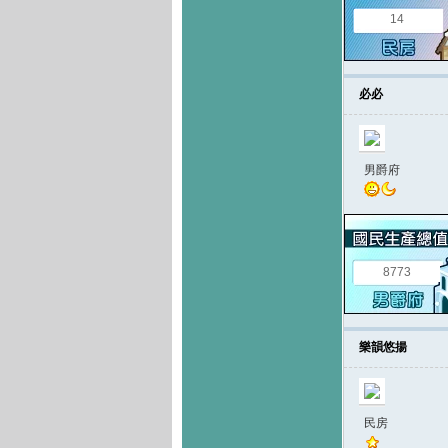
14
必必
男爵府
8773
樂韻悠揚
民房