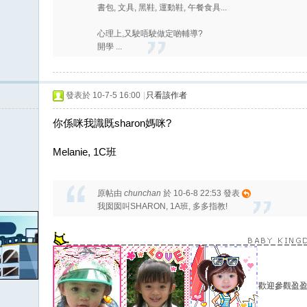
書包, 文具, 黑鞋, 運動鞋, 午餐食具...
心理上,又駛唔駛做定啲輔導?
開學 ...
發表於 10-7-5 16:00
|
只看該作者
你係咪我識既sharon媽咪?
Melanie, 1C班
原帖由
chunchan
於 10-6-8 22:53 發表
我囡囡叫SHARON, 1A班, 多多指教!
歡迎參觀盈盈小天