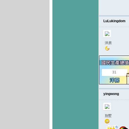
LuLukingdom
洋房
31
yingwong
別墅