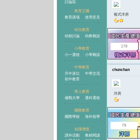
討論區
教育王國
複式洋房
教育講場
使用意見
幼兒教育
幼校討論
幼教雜談
王國
178
小學教育
小一選校
小學雜談
中學教育
chunchan
升中派位
中學交流
初中教育
專上教育
洋房
備戰大學
選科選校
國際教育
國際學校
海外留學
79
知識增值
課外活動
教材閱讀