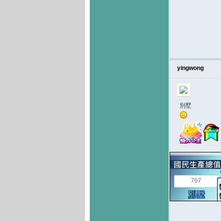
yingwong
別墅
767