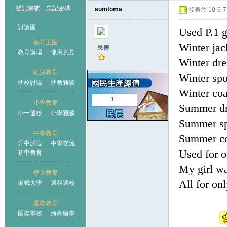
登記帳號
忘記密碼
sumtoma
發表於 10-6-7 
討論區
Used P.1 g
教育王國
Winter jac
民房
教育講場
使用意見
Winter dre
幼兒教育
Winter spo
幼校討論
幼教雜談
王國
Winter coa
11
小學教育
Summer dre
小一選校
小學雜談
Summer sp
中學教育
Summer co
升中派位
中學交流
Used for o
初中教育
My girl w
專上教育
All for o
備戰大學
選科選校
國際教育
國際學校
海外留學