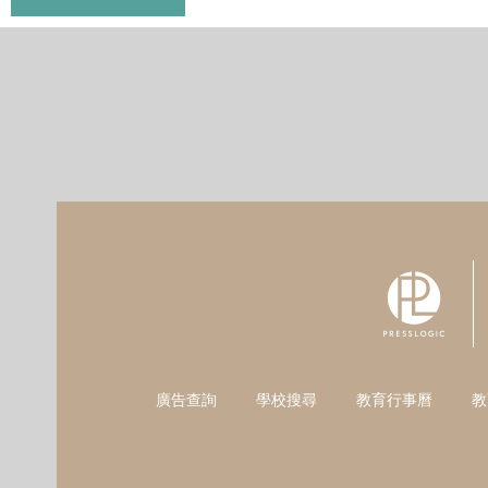
廣告查詢
學校搜尋
教育行事曆
教