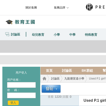
關於集團
集團品牌
討論區
幼兒教育
小學
中學
特殊教育
首頁
討論區
BK群組
幫
用戶登入
討論區
九龍塘宣道小學
Used P.1 girl'
用戶名稱：
密 碼：
查看:
1220
|
回覆:
0
教育
›
›
›
Used P.1 girl
登入