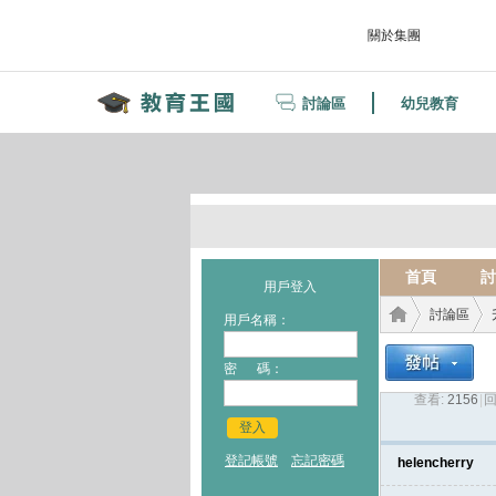
關於集團
討論區
幼兒教育
首頁
討
用戶登入
討論區
用戶名稱：
密 碼：
查看:
2156
|
回
教育
›
›
登入
登記帳號
忘記密碼
helencherry