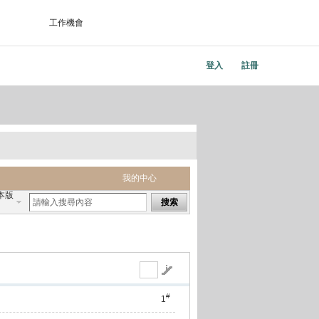
工作機會
登入
註冊
我的中心
本版
搜索
#
1