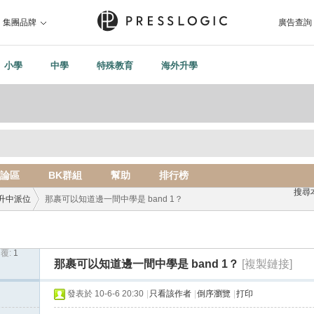
集團品牌
廣告查詢
小學
中學
特殊教育
海外升學
論區
BK群組
幫助
排行榜
搜尋
升中派位
那裹可以知道邊一間中學是 band 1？
覆:
1
›
那裹可以知道邊一間中學是 band 1？
[複製鏈接]
發表於 10-6-6 20:30
|
只看該作者
|
倒序瀏覽
|
打印