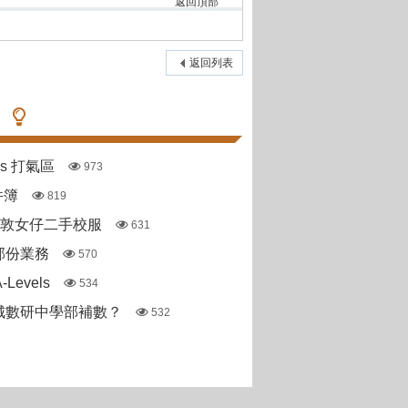
返回頂部
返回列表
pas 打氣區
973
件簿
819
斯敦女仔二手校服
631
部份業務
570
Levels
534
城數研中學部補數？
532