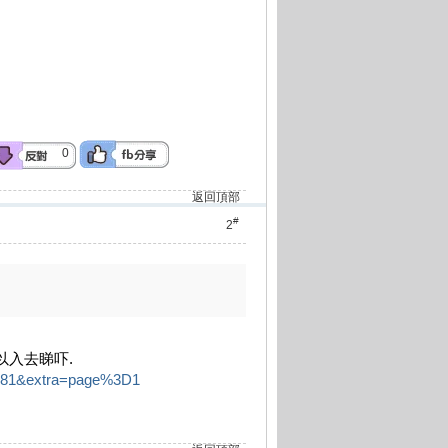
0
返回頂部
#
2
可以入去睇吓.
41081&extra=page%3D1