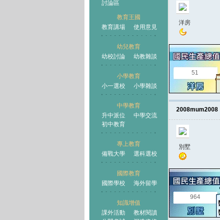
討論區
教育王國
洋房
教育講場
使用意見
幼兒教育
幼校討論
幼教雜談
王國
51
小學教育
小一選校
小學雜談
中學教育
2008mum2008
升中派位
中學交流
初中教育
專上教育
別墅
備戰大學
選科選校
國際教育
國際學校
海外留學
964
知識增值
課外活動
教材閱讀