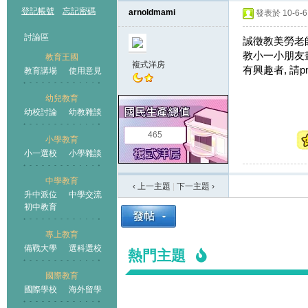
登記帳號
忘記密碼
arnoldmami
發表於 10-6-6 
討論區
誠徵教美勞老
教小一小朋友
教育王國
複式洋房
有興趣者, 請pm
教育講場
使用意見
幼兒教育
幼校討論
幼教雜談
王國
465
小學教育
小一選校
小學雜談
中學教育
‹ 上一主題
|
下一主題
›
升中派位
中學交流
初中教育
專上教育
備戰大學
選科選校
熱門主題
國際教育
國際學校
海外留學