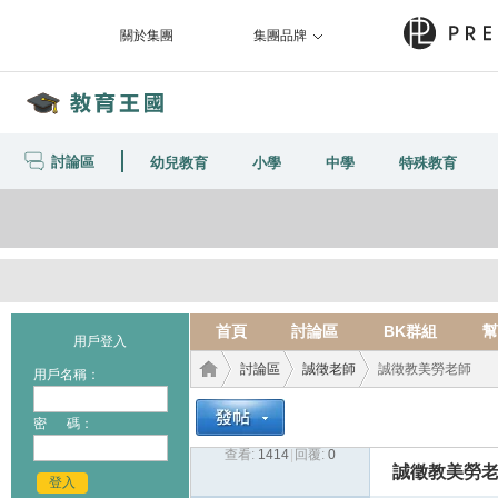
關於集團
集團品牌
討論區
幼兒教育
小學
中學
特殊教育
首頁
討論區
BK群組
幫
用戶登入
討論區
誠徵老師
誠徵教美勞老師
用戶名稱：
密 碼：
查看:
1414
|
回覆:
0
教育
›
›
›
誠徵教美勞
登入