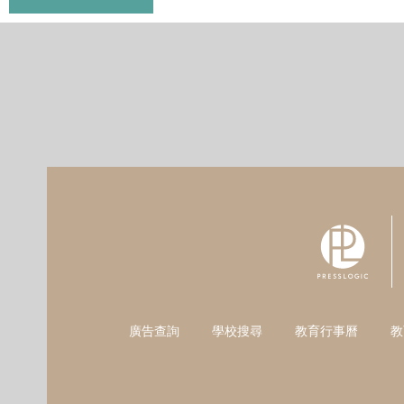
廣告查詢
學校搜尋
教育行事曆
教