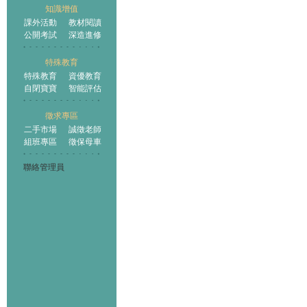
知識增值
課外活動
教材閱讀
公開考試
深造進修
特殊教育
特殊教育
資優教育
自閉寶寶
智能評估
徵求專區
二手市場
誠徵老師
組班專區
徵保母車
聯絡管理員