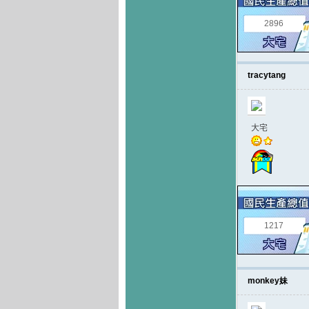
2896
tracytang
大宅
1217
monkey妹