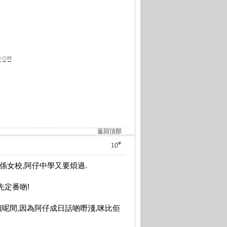
返回頂部
#
10
學係女校,阿仔中學又要煩過.
先定番啲!
後決定讀呢間,因為阿仔成日話啲嘢淺,咪比佢