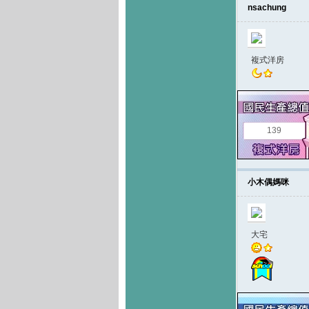
nsachung
複式洋房
139
小木偶媽咪
大宅