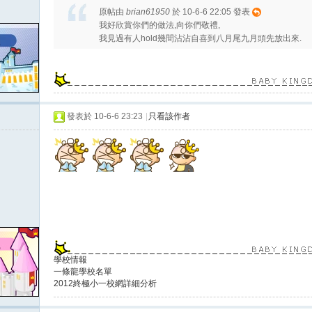
原帖由
brian61950
於 10-6-6 22:05 發表
我好欣賞你們的做法,向你們敬禮,
我見過有人hold幾間沾沾自喜到八月尾九月頭先放出來.
發表於 10-6-6 23:23
|
只看該作者
學校情報
一條龍學校名單
2012終極小一校網詳細分析