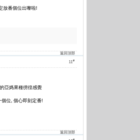
決定放番個位出嚟啦!
返回頂部
#
11
fer的亞媽果種徬徨感覺
個位, 個心即刻定番!
返回頂部
#