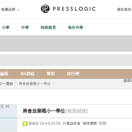
集團品牌
廣告查詢
小學
中學
特殊教育
海外升學
論區
BK群組
幫助
排行榜
搜尋
小一選校
將會放棄嘅小一學位
覆:
81
›
將會放棄嘅小一學位
[複製鏈接]
發表於 10-6-6 02:58
|
只看該作者
|
倒序瀏覽
|
打印