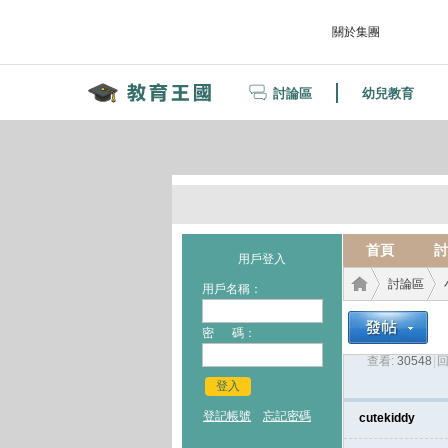
關於集團
討論區
幼兒教育
首頁
討
用戶登入
討論區
用戶名稱：
密 碼：
查看:
30548
|
回
教育
›
›
登入
登記帳號
忘記密碼
cutekiddy