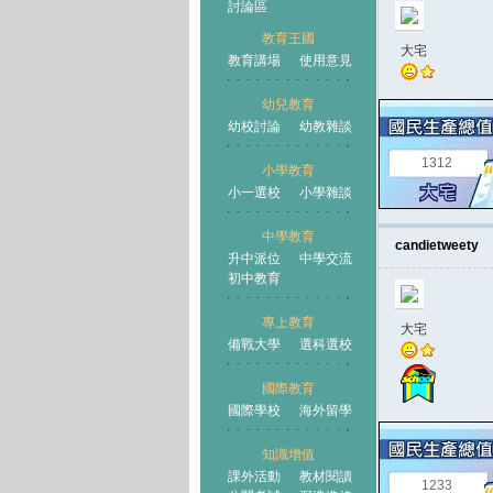
討論區
教育王國
大宅
教育講場
使用意見
幼兒教育
幼校討論
幼教雜談
王國
1312
小學教育
小一選校
小學雜談
中學教育
candietweety
升中派位
中學交流
初中教育
專上教育
大宅
備戰大學
選科選校
國際教育
國際學校
海外留學
知識增值
課外活動
教材閱讀
1233