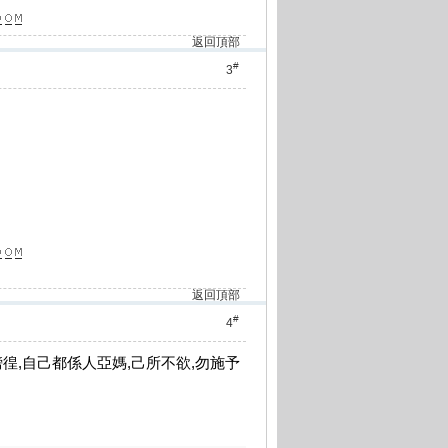
返回頂部
#
3
返回頂部
#
4
會好徬徨,自己都係人亞媽,己所不欲,勿施予