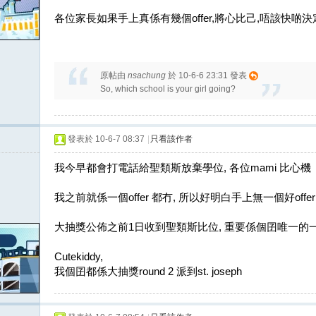
各位家長如果手上真係有幾個offer,將心比己,唔該快啲
原帖由
nsachung
於 10-6-6 23:31 發表
So, which school is your girl going?
發表於 10-6-7 08:37
|
只看該作者
我今早都會打電話給聖類斯放棄學位, 各位mami 比心機
我之前就係一個offer 都冇, 所以好明白手上無一個好of
大抽獎公佈之前1日收到聖類斯比位, 重要係個囝唯一的一
Cutekiddy,
我個囝都係大抽獎round 2 派到st. joseph