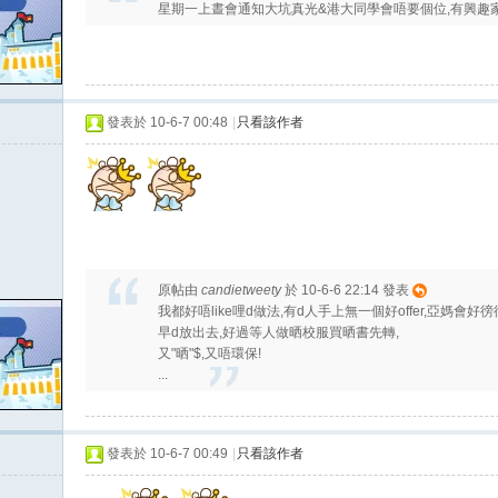
星期一上晝會通知大坑真光&港大同學會唔要個位,有興趣
發表於 10-6-7 00:48
|
只看該作者
原帖由
candietweety
於 10-6-6 22:14 發表
我都好唔like哩d做法,有d人手上無一個好offer,亞媽會好
早d放出去,好過等人做晒校服買晒書先轉,
又"晒"$,又唔環保!
...
發表於 10-6-7 00:49
|
只看該作者