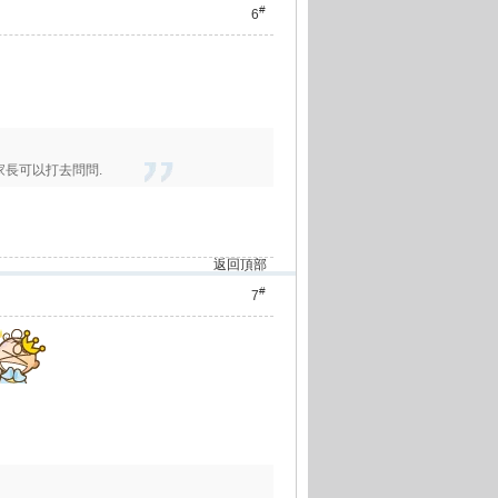
#
6
家長可以打去問問.
返回頂部
#
7