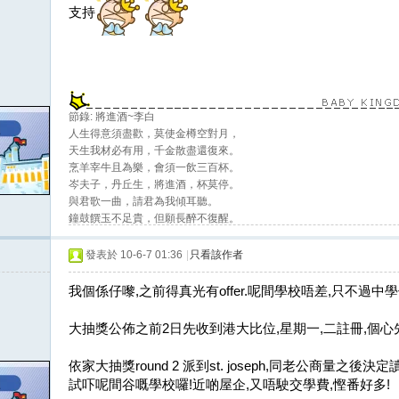
支持
節錄: 將進酒~李白
人生得意須盡歡，莫使金樽空對月，
天生我材必有用，千金散盡還復來。
烹羊宰牛且為樂，會須一飲三百杯。
岑夫子，丹丘生，將進酒，杯莫停。
與君歌一曲，請君為我傾耳聽。
鐘鼓饌玉不足貴，但願長醉不復醒。
古來聖賢皆寂寞，惟有飲者留其名。
發表於 10-6-7 01:36
|
只看該作者
我個係仔嚟,之前得真光有offer.呢間學校唔差,只不過中
大抽獎公佈之前2日先收到港大比位,星期一,二註冊,個心
依家大抽獎round 2 派到st. joseph,同老公商量之
試吓呢間谷嘅學校囉!近啲屋企,又唔駛交學費,慳番好多!