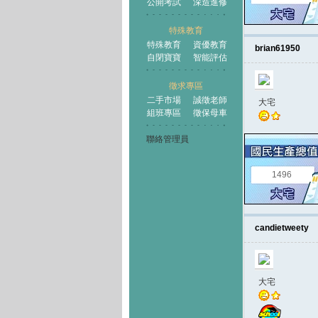
公開考試
深造進修
特殊教育
特殊教育
資優教育
brian61950
自閉寶寶
智能評估
徵求專區
二手市場
誠徵老師
大宅
組班專區
徵保母車
聯絡管理員
1496
candietweety
大宅