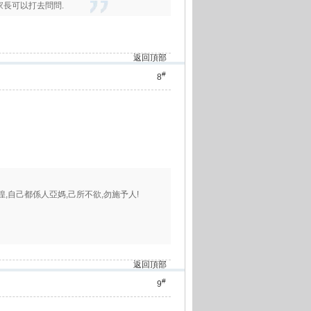
家長可以打去問問.
返回頂部
#
8
徬徨,自己都係人亞媽,己所不欲,勿施予人!
返回頂部
#
9