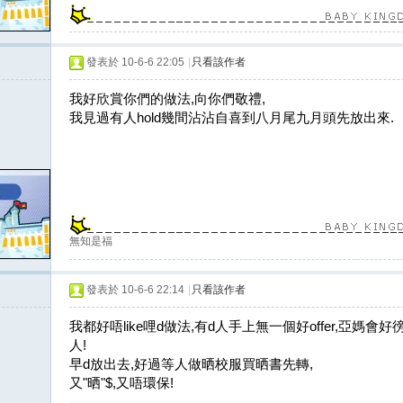
發表於 10-6-6 22:05
|
只看該作者
我好欣賞你們的做法,向你們敬禮,
我見過有人hold幾間沾沾自喜到八月尾九月頭先放出來.
無知是福
發表於 10-6-6 22:14
|
只看該作者
我都好唔like哩d做法,有d人手上無一個好offer,亞媽
人!
早d放出去,好過等人做晒校服買晒書先轉,
又"晒"$,又唔環保!