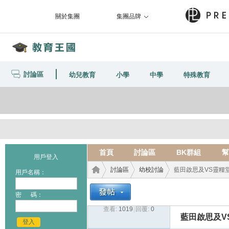
關於集團
集團品牌
討論區
幼兒教育
小學
中學
特殊教育
首頁
討論區
BK群組
幫
用戶登入
討論區
幼校討論
藍田啟思及VS靈糧
用戶名稱：
密 碼：
查看:
1019
|
回覆:
0
教育
›
›
›
藍田啟思及V
登入