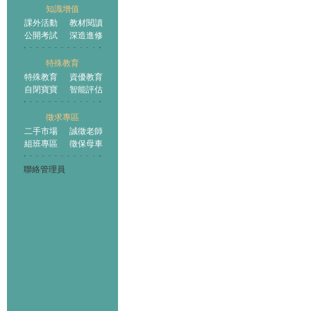
知識增值
課外活動
教材閱讀
公開考試
深造進修
特殊教育
特殊教育
資優教育
自閉寶寶
智能評估
徵求專區
二手市場
誠徵老師
組班專區
徵保母車
聯絡管理員