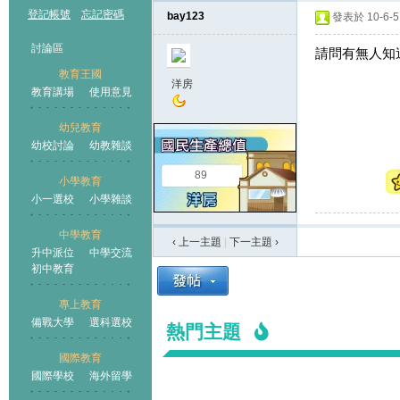
登記帳號
忘記密碼
bay123
發表於 10-6-5 
討論區
請問有無人知
教育王國
洋房
教育講場
使用意見
幼兒教育
幼校討論
幼教雜談
王國
89
小學教育
小一選校
小學雜談
中學教育
‹ 上一主題
|
下一主題
›
升中派位
中學交流
初中教育
專上教育
備戰大學
選科選校
熱門主題
國際教育
國際學校
海外留學