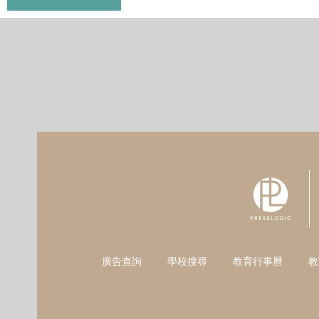
廣告查詢
學校搜尋
教育行事曆
教