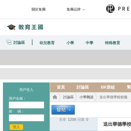
關於集團
集團品牌
討論區
幼兒教育
小學
中學
特殊教育
首頁
討論區
BK群組
幫
用戶登入
討論區
小學雜談
送出華德學校校服
用戶名稱：
密 碼：
查看:
1208
|
回覆:
0
教育
›
›
›
送出華德學
登入