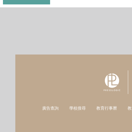
廣告查詢
學校搜尋
教育行事曆
教