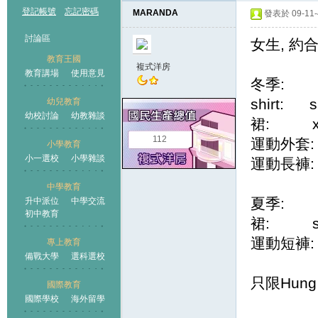
登記帳號
忘記密碼
MARANDA
發表於 09-11-4
討論區
女生, 約
教育王國
複式洋房
教育講場
使用意見
冬季:
shirt: si
幼兒教育
幼校討論
幼教雜談
王國
裙: x
112
運動外套: si
小學教育
小一選校
小學雜談
運動長褲: si
中學教育
夏季:
升中派位
中學交流
初中教育
裙: size
運動短褲: si
專上教育
備戰大學
選科選校
只限Hung
國際教育
國際學校
海外留學