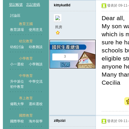
登記帳號
忘記密碼
kittykat8d
發表於 09-11-4
討論區
Dear all,
教育王國
My son wa
民房
教育講場
使用意見
which is m
sure he ha
幼兒教育
幼校討論
幼教雜談
王國
schools bu
3
eligible s
小學教育
小一選校
小學雜談
anyone h
Many tha
中學教育
Cecilia
升中派位
中學交流
初中教育
專上教育
備戰大學
選科選校
國際教育
zillyzizi
發表於 09-11-4
國際學校
海外留學