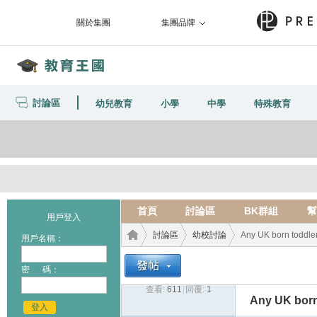
關於集團
集團品牌
討論區
幼兒教育
小學
中學
特殊教育
首頁
討論區
BK群組
幫
用戶登入
討論區
幼校討論
Any UK born toddler
用戶名稱：
密 碼：
查看:
611
|
回覆:
1
教育
›
›
›
Any UK born 
登入