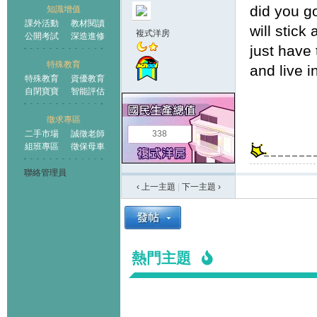
did you go
知識增值
課外活動
教材閱讀
will stick
複式洋房
公開考試
深造進修
just have
特殊教育
and live i
特殊教育
資優教育
自閉寶寶
智能評估
徵求專區
二手市場
誠徵老師
338
組班專區
徵保母車
聯絡管理員
‹ 上一主題
|
下一主題
›
熱門主題