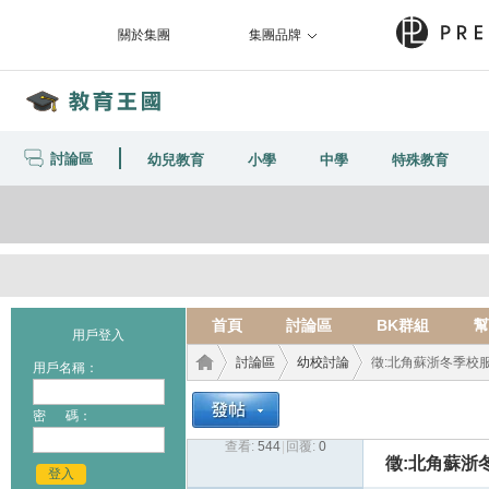
關於集團
集團品牌
討論區
幼兒教育
小學
中學
特殊教育
首頁
討論區
BK群組
幫
用戶登入
討論區
幼校討論
徵:北角蘇浙冬季校服
用戶名稱：
密 碼：
查看:
544
|
回覆:
0
教育
›
›
›
徵:北角蘇浙冬
登入