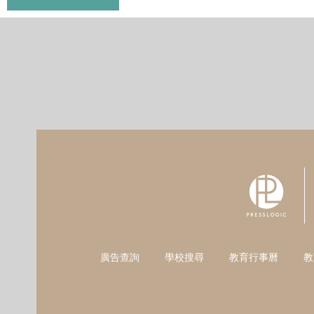
廣告查詢
學校搜尋
教育行事曆
教