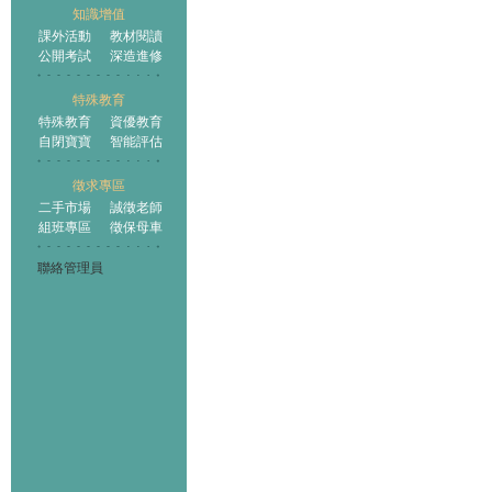
知識增值
課外活動
教材閱讀
公開考試
深造進修
特殊教育
特殊教育
資優教育
自閉寶寶
智能評估
徵求專區
二手市場
誠徵老師
組班專區
徵保母車
聯絡管理員