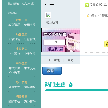
登記帳號
忘記密碼
cmami
發表於 09-11-4
討論區
提示:
作者被
教育王國
禁止訪問
教育講場
使用意見
幼兒教育
幼校討論
幼教雜談
王國
159
小學教育
小一選校
小學雜談
‹ 上一主題
|
下一主題
›
中學教育
升中派位
中學交流
初中教育
專上教育
熱門主題
備戰大學
選科選校
國際教育
國際學校
海外留學