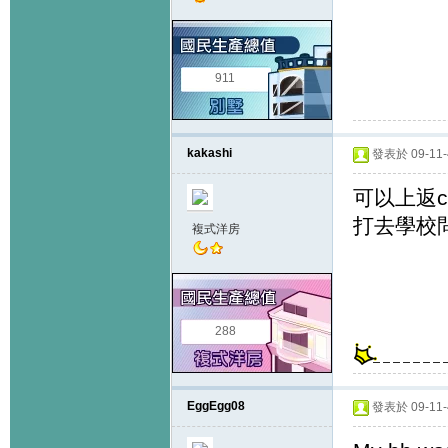
911
kakashi
發表於 09-11-4
可以上返cr
打去學校
複式洋房
288
EggEgg08
發表於 09-11-4