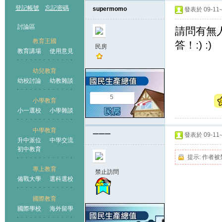
登記帳號
忘記密碼
supermomo
發表於 09-11-4
討論區
請問有無
教育王國
答！:) :)
民房
教育講場
使用意見
幼兒教育
幼校討論
幼教雜談
王國
5
小學教育
小一選校
小學雜談
中學教育
一一一
發表於 09-11-4
升中派位
中學交流
初中教育
提示:
作者被
專上教育
禁止訪問
備戰大學
選科選校
國際教育
國際學校
海外留學