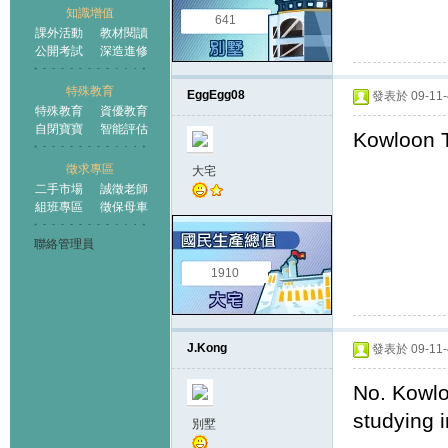
知識增值
641
課外活動
教材閱讀
公開考試
深造進修
特殊教育
EggEgg08
發表於 09-11-4
特殊教育
資優教育
自閉寶寶
智能評估
Kowloon T
徵求專區
大宅
二手市場
誠徵老師
組班專區
徵保母車
聯絡管理員
1910
J.Kong
發表於 09-11-4
No. Kowlo
studying i
別墅