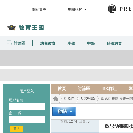
關於集團
集團品牌
討論區
幼兒教育
小學
中學
特殊教育
首頁
討論區
BK群組
幫
用戶登入
討論區
幼校討論
啟思幼稚園收費一問
用戶名稱：
密 碼：
查看:
1274
|
回覆:
5
教育
›
›
›
啟思幼稚園
登入