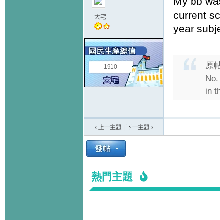
My bb was
current s
大宅
year subj
原
1910
No.
in t
‹ 上一主題
|
下一主題
›
熱門主題