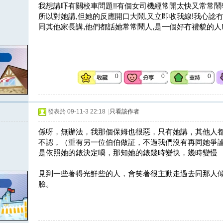
我想講吓有關校車問題!!有個女司機經常開太快又常常鬧
所以對她講,但她的反應開口大鬧,又立即收我線!我心諗冇
同其他家長講,他們都話她常常鬧人,是一個好冇禮貌的人
0
0
0
發表於 09-11-3 22:18
|
只看該作者
係呀，無辦法，我那個保姆也很惡，只有她講，其他人
不認，（重有另一位伯伯做証，不過我們沒有再同她爭
是依照她的錶決定喎，那知她的錶幾時變快，幾時變慢
見到一些著得光鮮些的人，會笑著很主動走過去同那人
臉。