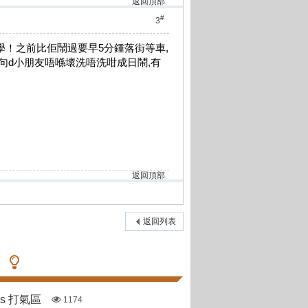
返回頂部
#
3
學！之前比佢鬧過要早5分鍾落街等車,
句d小朋友唔喺壞洗唔洗咁成日鬧,有
返回頂部
返回列表
pas 打氣區
1174