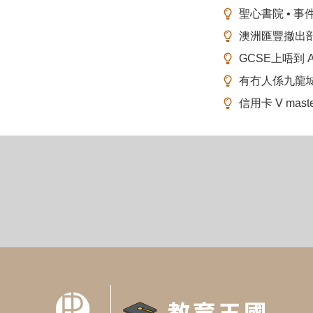
聖心書院 • 事
澳洲匯豐撤出
GCSE上唔到 A-
有冇人係九龍
信用卡 V mas