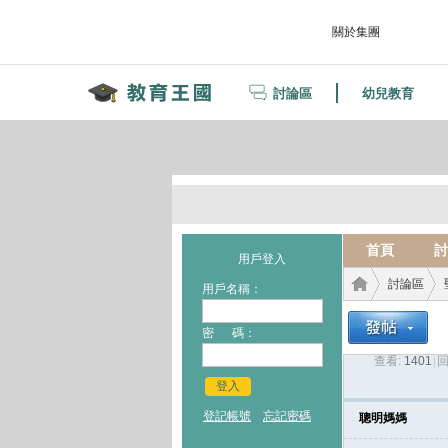
關於集團
討論區
幼兒教育
首頁
討
用戶登入
討論區
用戶名稱：
密 碼：
查看:
1401
|
回
教育
›
›
登入
登記帳號
忘記密碼
聰明媽媽