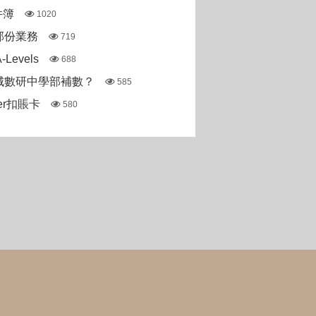
件簿
1020
部份業務
719
Levels
688
城數研中學部補數？
585
ter扣賬卡
580