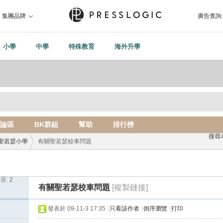
集團品牌
廣告查詢
小學
中學
特殊教育
海外升學
論區
BK群組
幫助
排行榜
搜尋
聖若瑟小學
有關聖若瑟校車問題
覆:
2
›
有關聖若瑟校車問題
[複製鏈接]
發表於 09-11-3 17:35
|
只看該作者
|
倒序瀏覽
|
打印