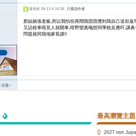
發表於 09-11-4 16:38
|
只看該作者
那姑娘係老板,所以我怕佢再鬧我囝囝攪到我自己送佢返
又話校車唔見人就開車,咁野蠻真喺想同學校反應吓,講眞
問題就同我地家長講!!
一主題
›
最高瀏覽主題
2027 non Ju