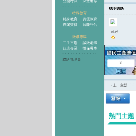
公開考試
深造進修
聰明媽媽
特殊教育
特殊教育
資優教育
自閉寶寶
智能評估
民房
徵求專區
二手市場
誠徵老師
組班專區
徵保母車
聯絡管理員
3
‹ 上一主題
|
下
熱門主題