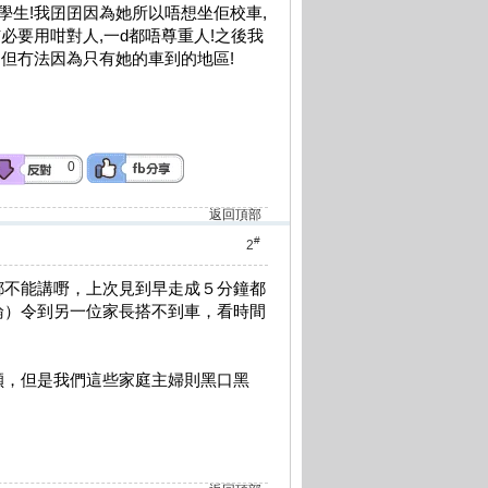
學生!我囝囝因為她所以唔想坐佢校車,
必要用咁對人,一d都唔尊重人!之後我
!但冇法因為只有她的車到的地區!
0
返回頂部
#
2
都不能講嘢，上次見到早走成５分鐘都
論）令到另一位家長搭不到車，看時間
傾，但是我們這些家庭主婦則黑口黑