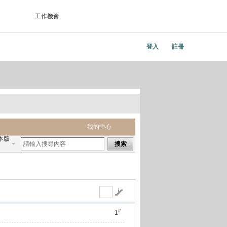
工作機會
登入
註冊
我的中心
本版
搜索
#
1