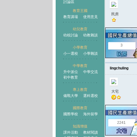
討論區
教育王國
民房
教育講場
使用意見
幼兒教育
幼校討論
幼教雜談
王國
3
小學教育
小一選校
小學雜談
中學教育
lingchuling
升中派位
中學交流
初中教育
專上教育
大宅
備戰大學
選科選校
國際教育
國際學校
海外留學
2241
知識增值
課外活動
教材閱讀