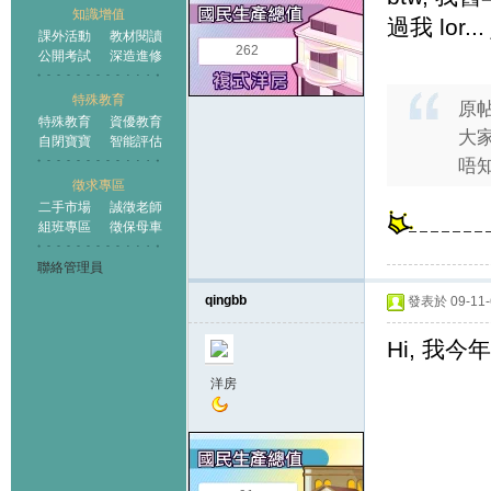
知識增值
過我 lor... j
課外活動
教材閱讀
262
公開考試
深造進修
特殊教育
原
特殊教育
資優教育
大
自閉寶寶
智能評估
唔
徵求專區
二手市場
誠徵老師
組班專區
徵保母車
聯絡管理員
qingbb
發表於 09-11-6
Hi, 我
洋房