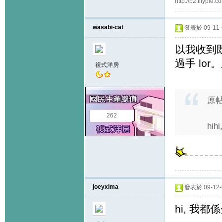
http://b2.lilypi
wasabi-cat
發表於 09-11-6
以我收到既
過手 lo
複式洋房
原
262
hi
joeyxlma
發表於 09-12-9
hi, 我都