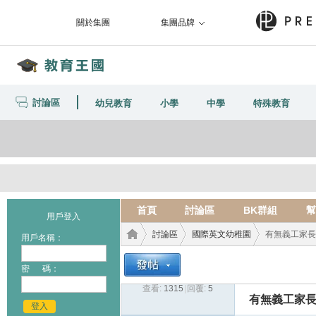
關於集團
集團品牌
討論區
幼兒教育
小學
中學
特殊教育
首頁
討論區
BK群組
幫
用戶登入
討論區
國際英文幼稚園
有無義工家長分左
用戶名稱：
密 碼：
查看:
1315
|
回覆:
5
教育
›
›
›
有無義工家長分左
登入