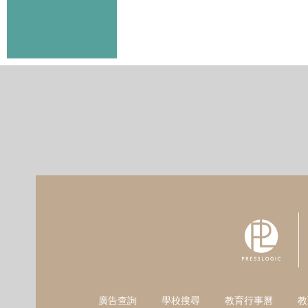
廣告查詢
學校搜尋
教育行事曆
教