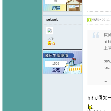
91
puibpuib
發表於 09-11-6
原
大宅
hi
上
bt
1505
lor.
...
hihi,唔