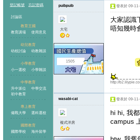
登記帳號
忘記密碼
puibpuib
發表於 09-11-3
討論區
大家認識下
教育王國
唔知幾時
大宅
教育講場
使用意見
幼兒教育
幼校討論
幼教雜談
王國
1505
小學教育
小一選校
小學雜談
http://b2.lilypi
中學教育
升中派位
中學交流
初中教育
wasabi-cat
發表於 09-11-5
專上教育
hi hi, 
備戰大學
選科選校
campus
複式洋房
國際教育
國際學校
海外留學
btw, 我