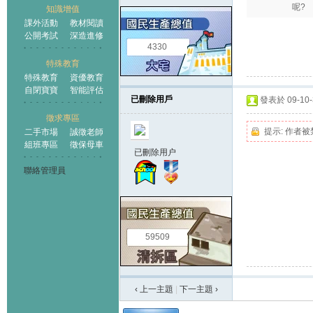
呢?
知識增值
課外活動
教材閱讀
公開考試
深造進修
4330
特殊教育
特殊教育
資優教育
自閉寶寶
智能評估
已刪除用戶
發表於 09-10-3
徵求專區
提示:
作者被
二手市場
誠徵老師
組班專區
徵保母車
已刪除用户
聯絡管理員
59509
‹ 上一主題
|
下一主題
›