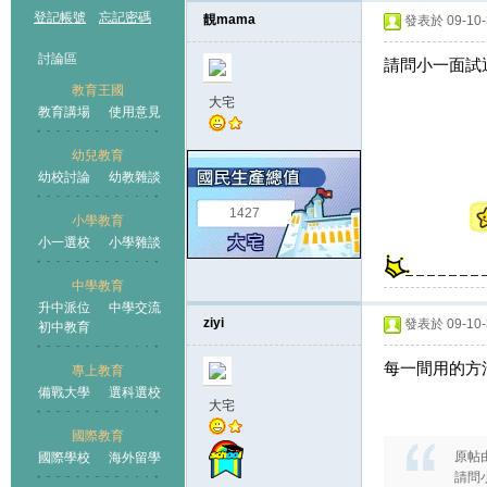
登記帳號
忘記密碼
靚mama
發表於 09-10-3
討論區
請問小一面試
教育王國
大宅
教育講場
使用意見
幼兒教育
幼校討論
幼教雜談
王國
1427
小學教育
小一選校
小學雜談
中學教育
升中派位
中學交流
ziyi
發表於 09-10-3
初中教育
每一間用的方
專上教育
備戰大學
選科選校
大宅
國際教育
原帖
國際學校
海外留學
請問