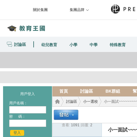
關於集團
集團品牌
討論區
幼兒教育
小學
中學
特殊教育
首頁
討論區
BK群組
幫
用戶登入
討論區
小一選校
小一面試~~~~~~~~
用戶名稱：
密 碼：
查看:
1091
|
回覆:
2
教育
›
›
›
小一面試~~~~
登入