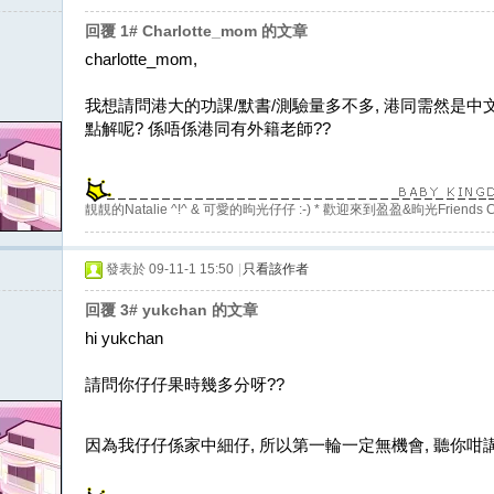
回覆 1# Charlotte_mom 的文章
charlotte_mom,
我想請問港大的功課/默書/測驗量多不多, 港同需然是中
點解呢? 係唔係港同有外籍老師??
靚靚的Natalie ^!^ & 可愛的昫光仔仔 :-) * 歡迎來到盈盈&昫光Friends C
發表於 09-11-1 15:50
|
只看該作者
回覆 3# yukchan 的文章
hi yukchan
請問你仔仔果時幾多分呀??
因為我仔仔係家中細仔, 所以第一輪一定無機會, 聽你咁講