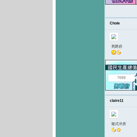
Chole
男爵府
7689
claire11
複式洋房