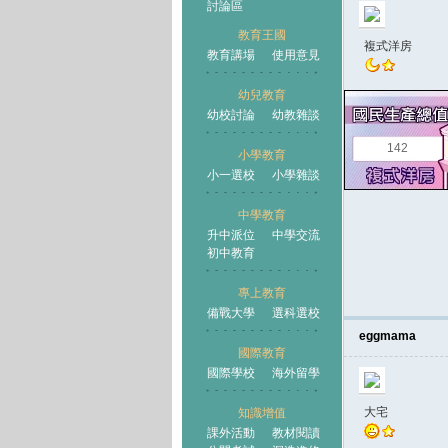
討論區
教育王國
複式洋房
教育講場
使用意見
幼兒教育
幼校討論
幼教雜談
王國
142
小學教育
小一選校
小學雜談
中學教育
升中派位
中學交流
初中教育
專上教育
備戰大學
選科選校
eggmama
國際教育
國際學校
海外留學
大宅
知識增值
課外活動
教材閱讀