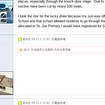
places, especially through the knock-door stage. Due to 
section have been cut by neary 100 seats.
I took the risk for the lucky draw because my son was off
School and that school allowed students to go through th
allocated to St. Joe Primary I would have registered for St
發表於 09-11-1 12:45
|
只看該作者
提示:
作者被禁止或刪除 內容自動屏蔽
發表於 09-11-1 15:40
|
只看該作者