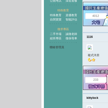
公開考試
深造進修
特殊教育
特殊教育
資優教育
4012
自閉寶寶
智能評估
徵求專區
二手市場
誠徵老師
1116
組班專區
徵保母車
聯絡管理員
複式洋房
233
kittylock