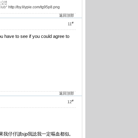
lub*
http://by.lilypie.com/tg95p8.png
返回頂部
#
11
ou have to see if you could agree to
返回頂部
#
12
, 如果我仔仔讀sjp我諗我一定嘔血都似,