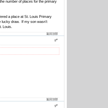
the number of places for the primary
ered a place at St. Louis Primary
e lucky draw. If my son wasn't
. Louis.
返回頂部
#
8
返回頂部
#
9