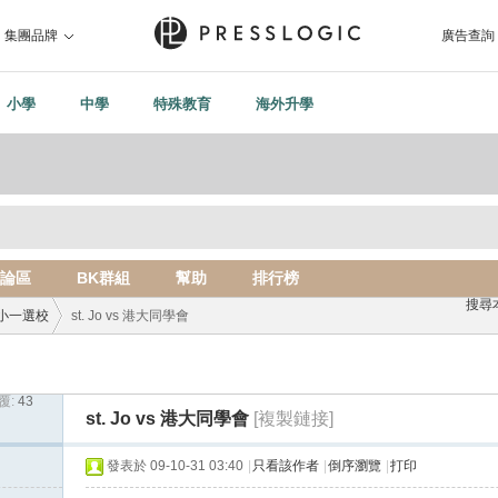
集團品牌
廣告查詢
小學
中學
特殊教育
海外升學
論區
BK群組
幫助
排行榜
搜尋
小一選校
st. Jo vs 港大同學會
覆:
43
›
st. Jo vs 港大同學會
[複製鏈接]
發表於 09-10-31 03:40
|
只看該作者
|
倒序瀏覽
|
打印