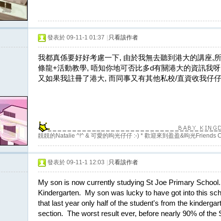
發表於 09-11-1 01:37
|
只看該作者
我都真係要好好考慮一下, 由於我無去聽到港大的講座,
條龍+活動教學, 唔知你地可否比多d有關港大的資訊我呀,
又如果我註冊了港大, 而同事又有其他私校/直資收我仔仔
靚靚的Natalie ^!^ & 可愛的昫光仔仔 :-) * 歡迎來到盈盈&昫光Friends C
發表於 09-11-1 12:03
|
只看該作者
My son is now currently studying St Joe Primary School
Kindergarten. My son was lucky to have got into this sc
that last year only half of the student's from the kinderga
section. The worst result ever, before nearly 90% of the 