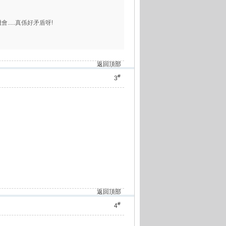
....真係好矛盾呀!
返回頂部
#
3
返回頂部
#
4