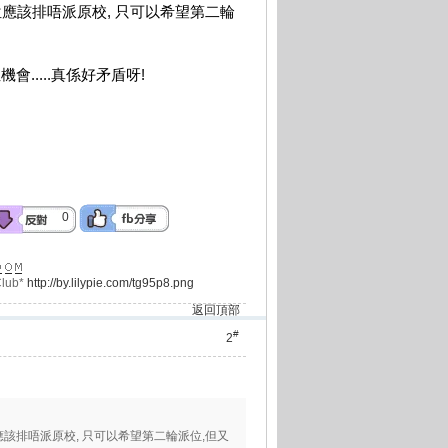
派位應該排唔派原校, 只可以希望第二輪
.....真係好矛盾呀!
0
lub*
http://by.lilypie.com/tg95p8.png
返回頂部
#
2
位應該排唔派原校, 只可以希望第二輪派位,但又