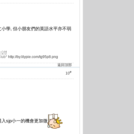
文小學, 但小朋友們的英語水平亦不弱
lub*
http://by.lilypie.com/tg95p8.png
返回頂部
#
10
入sjp小一的機會更加微