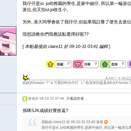
我仔仔是st. jo幼稚園的學生,是家中細仔, 所以第一輪
派位,但又怕st.jo收生小。
另外, 港大同學會收了我仔仔,但如果我註冊了便失去派位機會
現想請教你們我應該點選擇好呢??
[
本帖最後由 claire11 於 09-10-31 03:41 編輯
]
0
0
0
靚靚的Natalie ^!^ & 可愛的昫光仔仔 :-) * 歡迎來到盈盈&昫光Friends C
發表於 09-10-31 07:48
|
只看該作者
係咪SJK成績好實收返?
原帖由
claire11
於 09-10-31 03:40 發表
我仔仔是st. jo幼稚園的學生,是家中細仔, 所以第一輪派