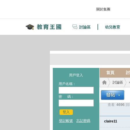
關於集團
討論區
幼兒教育
首頁
討
用戶登入
討論區
用戶名稱：
密 碼：
查看:
4696
|
回
教育
›
›
登入
登記帳號
忘記密碼
claire11