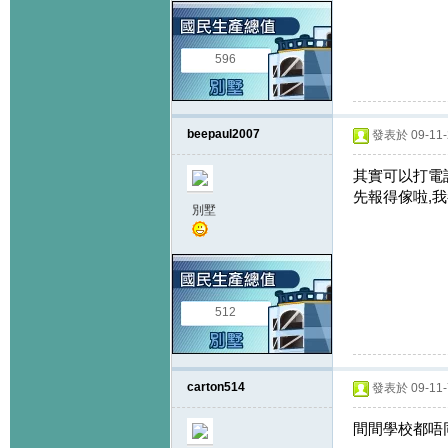
596
beepaul2007
發表於 09-11-2
其實可以打電
先報得傢啦,我
別墅
512
carton514
發表於 09-11-7
間間學校都唔