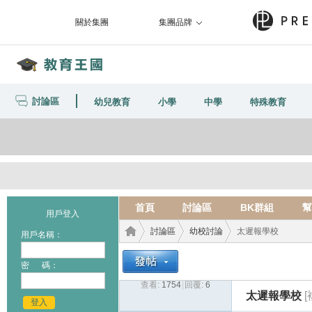
關於集團
集團品牌
討論區
幼兒教育
小學
中學
特殊教育
首頁
討論區
BK群組
幫
用戶登入
討論區
幼校討論
太遲報學校
用戶名稱：
密 碼：
查看:
1754
|
回覆:
6
教育
›
›
›
太遲報學校
登入