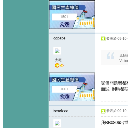
1501
qqbabe
發表於 09-10-2
原帖
大宅
Vic
呢個問題我都想
面試, 到時都
1001
jewelyee
發表於 09-10-2
我BB080