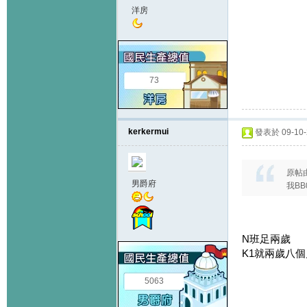
洋房
73
kerkermui
發表於 09-10-2
原帖
男爵府
我B
N班足兩歲
K1就兩歲八
5063