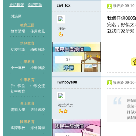
登記帳號
忘記密碼
civl_fox
發表於 09-10-2
討論區
我個仔係080
完名，好似太late
教育王國
洋房
就我而家所知
教育講場
使用意見
幼兒教育
幼校討論
幼教雜談
王國
37
小學教育
小一選校
小學雜談
中學教育
Twinboys08
發表於 09-10-2
升中派位
中學交流
初中教育
原帖
專上教育
複式洋房
我個
備戰大學
選科選校
好似太la
就我
國際教育
國際學校
海外留學