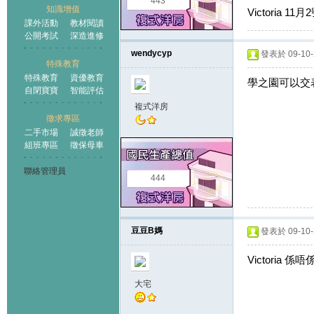
443
知識增值
Victoria 
課外活動
教材閱讀
公開考試
深造進修
wendycyp
發表於 09-10-2
特殊教育
特殊教育
資優教育
學之園可以交表
自閉寶寶
智能評估
複式洋房
徵求專區
二手市場
誠徵老師
組班專區
徵保母車
聯絡管理員
444
豆豆B媽
發表於 09-10-2
Victoria 
大宅