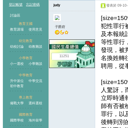
登記帳號
忘記密碼
judy
發表於 09-10-2
討論區
[size
教育王國
犯性罪行
子爵府
教育講場
使用意見
及本報統
等性罪行
幼兒教育
幼校討論
幼教雜談
王國
發現，被
11251
名換姓轉
小學教育
小一選校
小學雜談
聘用，從
中學教育
[size
升中派位
中學交流
初中教育
人驚訝，
立即時通
專上教育
備戰大學
選科選校
師有否被
罪行，以
國際教育
國際學校
海外留學
後轉到別