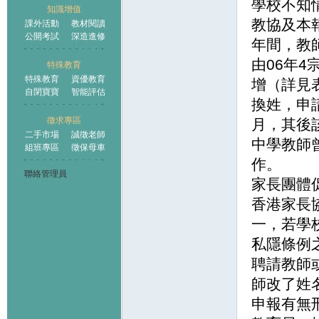
學校不知
知識增值
教協及本
課外活動
教材閱讀
公開考試
深造進修
年間，教
由06年
特殊教育
特殊教育
資優教育
增（詳見
自閉寶寶
智能評估
換姓，申
徵求專區
月，其後
二手市場
誠徵老師
中學教師
組班專區
徵保母車
作。
聯絡管理員
家長團體
香港家長
一，若學
私隱條例
聘請教師
師改了姓
申報有無