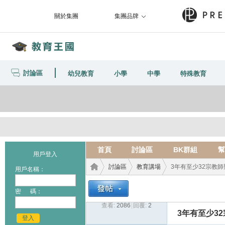
關於集團
集團品牌
討論區
幼兒教育
小學
中學
特殊教育
首頁
討論區
BK群組
幫
用戶登入
討論區
教育講場
3年有至少32宗教師
用戶名稱：
密 碼：
查看:
2086
|
回覆:
2
教育
›
›
›
3年有至少3
登入