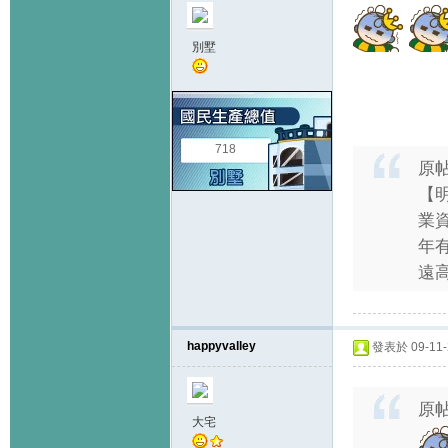
別墅
718
原
【
業
年
遠高
happyvalley
發表於 09-11-2
原
大宅