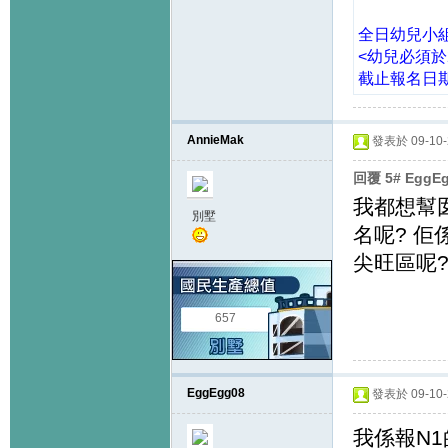
全日幼兒小組班
<幼兒必須於2
截止報名日期:
AnnieMak
發表於 09-10-2
回覆 5# EggE
我都想幫囡
別墅
名呢? 佢
尖旺區呢
657
EggEgg08
發表於 09-10-2
我係報N1的.