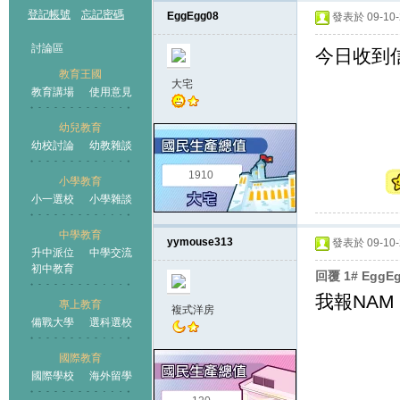
登記帳號
忘記密碼
EggEgg08
發表於 09-10-2
討論區
今日收到信通
教育王國
大宅
教育講場
使用意見
幼兒教育
幼校討論
幼教雜談
王國
1910
小學教育
小一選校
小學雜談
中學教育
yymouse313
發表於 09-10-2
升中派位
中學交流
初中教育
回覆 1# EggE
我報NAM 
專上教育
複式洋房
備戰大學
選科選校
國際教育
國際學校
海外留學