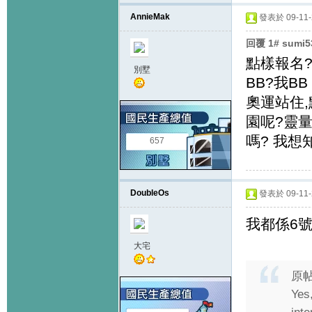
AnnieMak
發表於 09-11-2
回覆 1# sumi
點樣報名
別墅
BB?我B
奧運站住
園呢?靈量堂
嗎? 我
657
DoubleOs
發表於 09-11-2
我都係6號
大宅
原
Ye