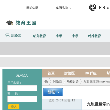
關於集團
集團品牌
討論區
幼兒教育
小學
中學
特殊教育
首頁
討論區
BK群組
幫
用戶登入
討論區
幼校討論
九龍靈糧堂intervie
用戶名稱：
密 碼：
查看:
2409
|
回覆:
12
教育
›
›
›
九龍靈糧堂int
登入