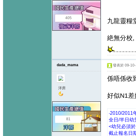
405
九龍靈糧堂
絶無分校, 同
dada_mama
發表於 09-10-2
係唔係收到K
洋房
好似N1
‧2010/20
81
全日/半日幼兒
<幼兒必須於2
截止報名日期 