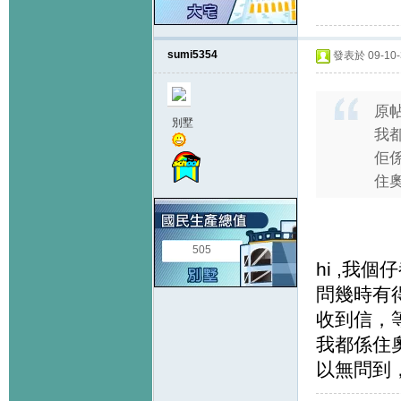
sumi5354
發表於 09-10-3
原
別墅
我都
佢係
住
505
hi ,我
問幾時有得
收到信，
我都係住
以無問到，