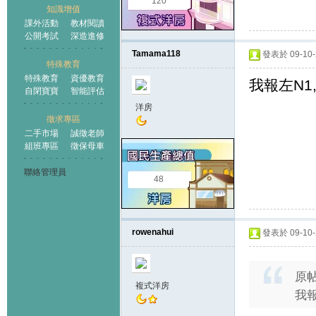
120
知識增值
課外活動
教材閱讀
公開考試
深造進修
Tamama118
發表於 09-10-2
特殊教育
特殊教育
資優教育
我報左N1
自閉寶寶
智能評估
洋房
徵求專區
二手市場
誠徵老師
組班專區
徵保母車
聯絡管理員
48
rowenahui
發表於 09-10-2
原
複式洋房
我報