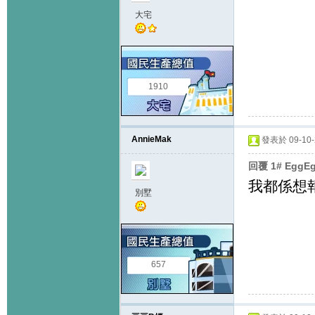
大宅
1910
AnnieMak
發表於 09-10-2
回覆 1# EggE
我都係想報
別墅
657