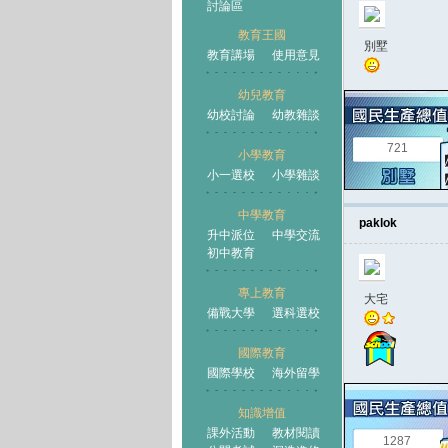
討論區
教育王國
別墅
教育講場
使用意見
幼兒教育
幼校討論
幼教雜談
王國
721
小學教育
小一選校
小學雜談
中學教育
paklok
升中派位
中學交流
初中教育
專上教育
大宅
備戰大學
選科選校
國際教育
國際學校
海外留學
知識增值
課外活動
教材閱讀
1287