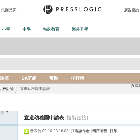
集團品牌
廣告查詢
小學
中學
特殊教育
海外升學
論區
BK群組
幫助
排行榜
搜尋
幼校討論
宣道幼稚園申請表
覆:
7
›
宣道幼稚園申請表
[複製鏈接]
發表於 09-10-23 16:03
|
只看該作者
|
倒序瀏覽
|
打印