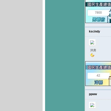
7800
kscindy
洋房
42
ppww