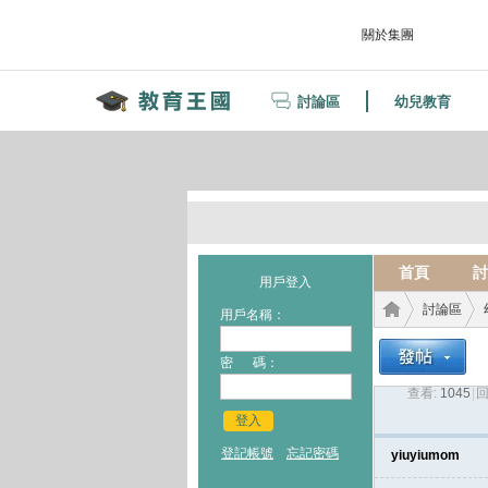
關於集團
討論區
幼兒教育
首頁
討
用戶登入
討論區
用戶名稱：
密 碼：
查看:
1045
|
回
教育
›
›
登入
登記帳號
忘記密碼
yiuyiumom