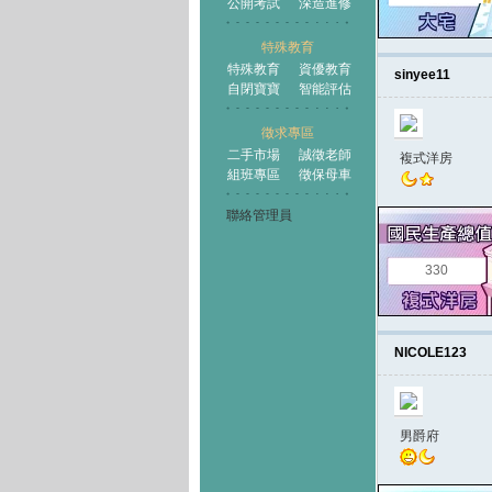
公開考試
深造進修
特殊教育
特殊教育
資優教育
sinyee11
自閉寶寶
智能評估
徵求專區
二手市場
誠徵老師
複式洋房
組班專區
徵保母車
聯絡管理員
330
NICOLE123
男爵府