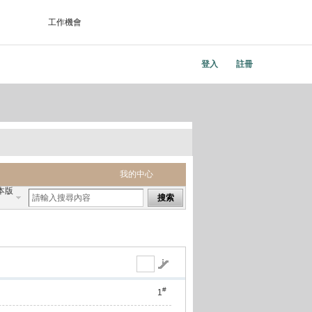
工作機會
登入
註冊
我的中心
本版
搜索
#
1