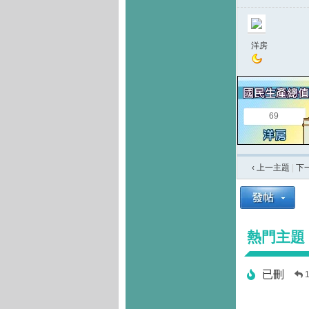
洋房
69
‹ 上一主題
|
下
熱門主題
已刪