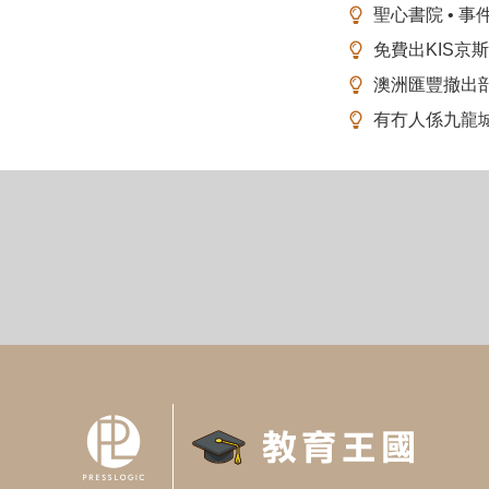
聖心書院 • 事
免費出KIS京
澳洲匯豐撤出
有冇人係九龍