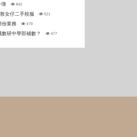
件簿
642
斯敦女仔二手校服
521
部份業務
479
城數研中學部補數？
477