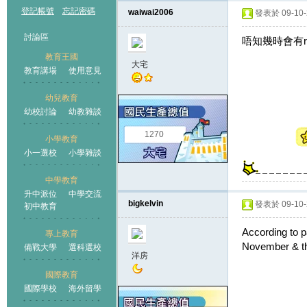
登記帳號
忘記密碼
waiwai2006
發表於 09-10-2
討論區
唔知幾時會有res
教育王國
大宅
教育講場
使用意見
幼兒教育
幼校討論
幼教雜談
王國
1270
小學教育
小一選校
小學雜談
中學教育
升中派位
中學交流
bigkelvin
發表於 09-10-2
初中教育
According to p
專上教育
November & the
備戰大學
選科選校
洋房
國際教育
國際學校
海外留學