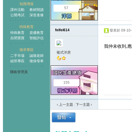
知識增值
57
課外活動
教材閱讀
公開考試
深造進修
特殊教育
feifei614
發表於 09-10-2
特殊教育
資優教育
自閉寶寶
智能評估
我仲未收到,
徵求專區
複式洋房
二手市場
誠徵老師
組班專區
徵保母車
聯絡管理員
155
‹ 上一主題
|
下一主題
›