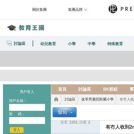
關於集團
集團品牌
討論區
幼兒教育
小學
中學
特殊教育
首頁
討論區
BK群組
幫
用戶登入
討論區
拔萃男書院附屬小學
有冇人收到2
用戶名稱：
密 碼：
查看:
2201
|
回覆:
2
教育
›
›
›
有冇人收到2nd 
登入