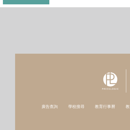
廣告查詢
學校搜尋
教育行事曆
教