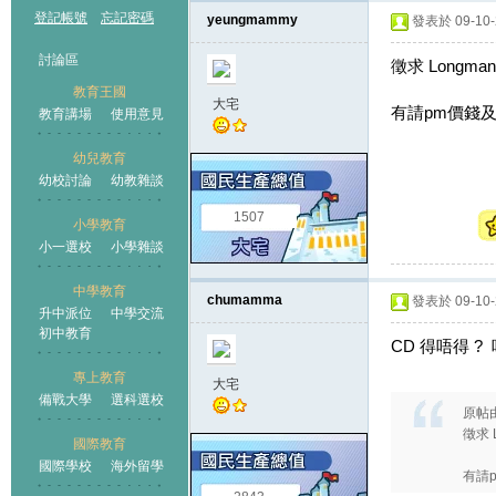
登記帳號
忘記密碼
yeungmammy
發表於 09-10-2
討論區
徵求 Longman 
教育王國
大宅
有請pm價錢及購
教育講場
使用意見
幼兒教育
幼校討論
幼教雜談
王國
1507
小學教育
小一選校
小學雜談
中學教育
chumamma
發表於 09-10-2
升中派位
中學交流
初中教育
CD 得唔得 ? 唔
專上教育
大宅
備戰大學
選科選校
原帖
徵求 L
國際教育
國際學校
海外留學
有請p