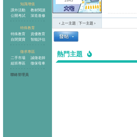
2843
知識增值
課外活動
教材閱讀
公開考試
深造進修
‹ 上一主題
|
下一主題
›
特殊教育
特殊教育
資優教育
自閉寶寶
智能評估
徵求專區
熱門主題
二手市場
誠徵老師
組班專區
徵保母車
聯絡管理員