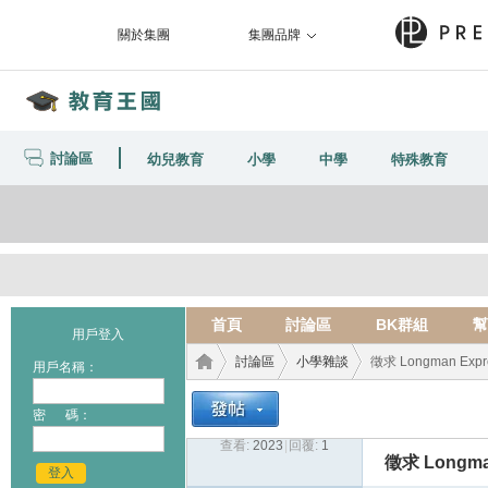
關於集團
集團品牌
討論區
幼兒教育
小學
中學
特殊教育
首頁
討論區
BK群組
幫
用戶登入
討論區
小學雜談
徵求 Longman Expr
用戶名稱：
密 碼：
查看:
2023
|
回覆:
1
教育
›
›
›
徵求 Longma
登入