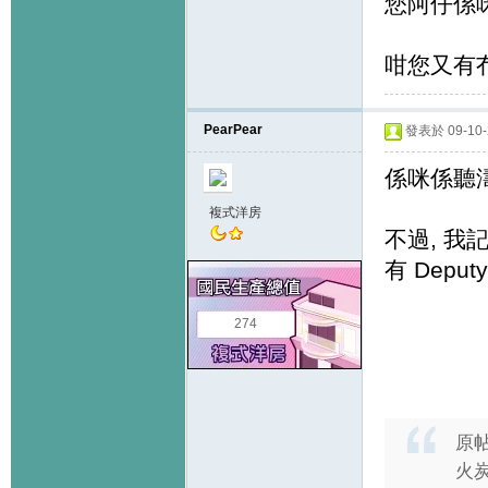
您阿仔係咪大
咁您又有冇
PearPear
發表於 09-10-2
係咪係聽濤
複式洋房
不過, 我
有 Deputy
274
原
火