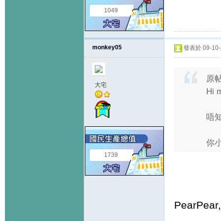
1049
monkey05
發表於 09-10-2
原
大宅
Hi 
唔知
你小
1739
PearPear,