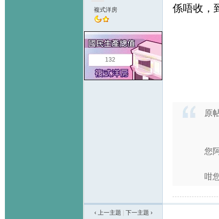
係唔收，
複式洋房
132
原
您阿
咁您
‹ 上一主題
|
下一主題
›