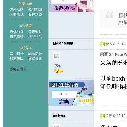
274
知識增值
課外活動
教材閱讀
公開考試
深造進修
原
想
特殊教育
特殊教育
資優教育
自閉寶寶
智能評估
MAMAMEEE
發表於 09-10-1
徵求專區
二手市場
誠徵老師
回覆 2# Pear
組班專區
徵保母車
火炭的分
大宅
聯絡管理員
以前boxh
知係咪換
3107
mukyin
發表於 09-10-1