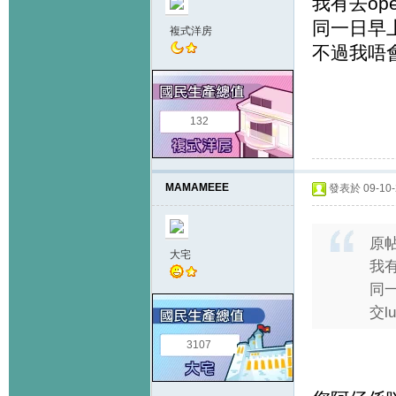
我有去ope
同一日早上
複式洋房
不過我唔會交
132
MAMAMEEE
發表於 09-10-2
原
大宅
我有
同一
交l
3107