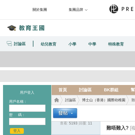
關於集團
集團品牌
討論區
幼兒教育
小學
中學
特殊教育
首頁
討論區
BK群組
幫
用戶登入
討論區
博士山（香港）國際幼稚園
難
用戶名稱：
密 碼：
查看:
5193
|
回覆:
11
教育
›
›
›
難唔難入?
[
登入