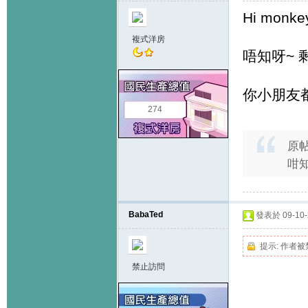
Hi monke
複式洋房
唔知呀~ 
你小朋友都係
274
原
咁知
BabaTed
發表於 09-10-2
提示:
作者被
禁止訪問