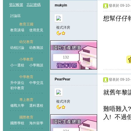
登記帳號
忘記密碼
mukyin
發表於 09-10-1
討論區
想幫仔仔報
教育王國
複式洋房
教育講場
使用意見
幼兒教育
幼校討論
幼教雜談
王國
132
小學教育
小一選校
小學雜談
中學教育
PearPear
發表於 09-10-1
升中派位
中學交流
初中教育
就舊年黎講
專上教育
複式洋房
備戰大學
選科選校
難唔難入?
入! 不過
國際教育
國際學校
海外留學