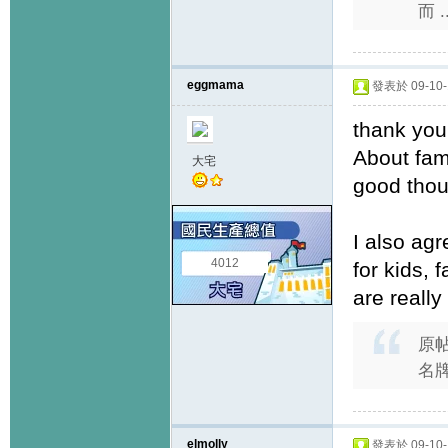
而 ..
eggmama
發表於 09-10-1
thank you
About fam
大宅
good though
I also ag
4012
for kids, 
are really
原
名
elmolly
發表於 09-10-1