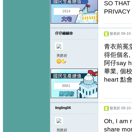
SO THAT
PRIVACY
1914
仔仔錫錫你
發表於 09-10-1
青衣荊冕堂
得佢個名
男爵府
阿仔say
畢業, 個
heart
8881
lingling06
發表於 09-10-2
Oh, I am 
share mor
男爵府