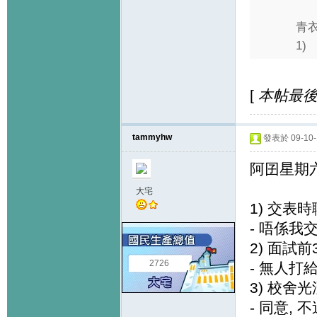
青
1) .
[
本帖最後由 
tammyhw
發表於 09-10-1
阿囝星期
大宅
1) 交表
- 唔係我
2) 面試
2726
- 無人打給
3) 校舍光
- 同意,