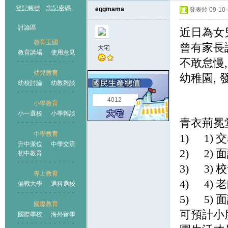
登記帳號
忘記密碼
eggmama
發表於 09-10-1
討論區
近日為女
教育王國
曾有家長
大宅
教育講場
使用意見
不敢怠慢
幼兒教育
幼稚園
,
幼校討論
幼教雜談
王國
4012
小學教育
小一選校
小學雜談
青衣荊冕
中學教育
1)
交
1)
升中派位
中學交流
2)
面
2)
初中教育
3)
校
3)
專上教育
4)
老
4)
備戰大學
選科選校
5)
面
5)
國際教育
可預計小
國際學校
海外留學