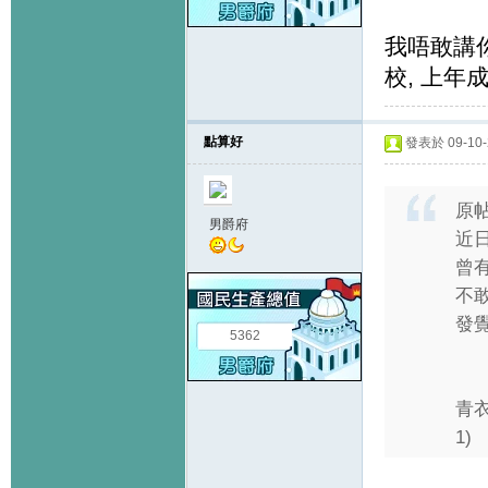
我
唔敢講你
校, 上年成
點算好
發表於 09-10-2
原
男爵府
近日
曾
不敢
發
5362
青
1) .