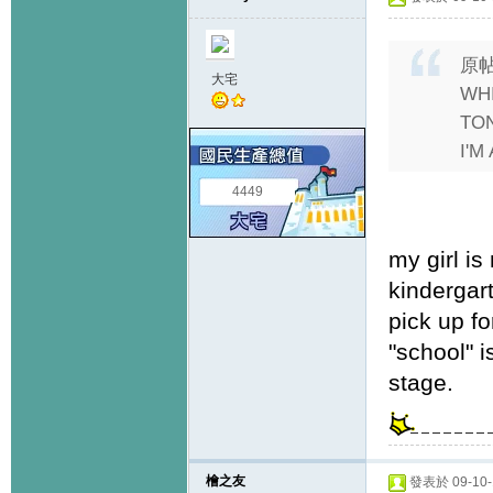
原
大宅
WHI
TO
I'M
4449
my girl i
kindergar
pick up fo
"school" 
stage.
檜之友
發表於 09-10-1