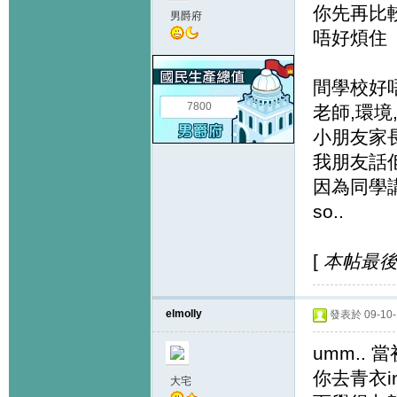
你先再比
男爵府
唔好煩住
間學校好
7800
老師,環
小朋友家
我朋友話佢
因為同學
so..
[
本帖最後由 
elmolly
發表於 09-10-1
umm..
你去青衣in
大宅