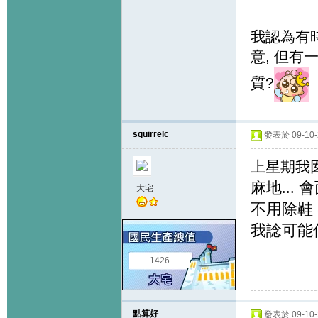
我認為有
意, 但
質?
squirrelc
發表於 09-10-2
上星期我囡
麻地...
大宅
不用除鞋 
我諗可能佢
1426
點算好
發表於 09-10-2