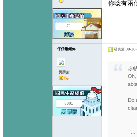
你唸有兩個
71
仔仔錫錫你
發表於 09-10-2
原
男爵府
Oh,
abou
Do 
8881
cla
...