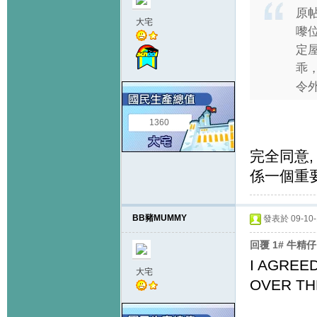
原
大宅
嚟
定
乖
令外
1360
完全同意,
係一個重
BB豬MUMMY
發表於 09-10-1
回覆 1# 牛精
I AGREE
大宅
OVER TH