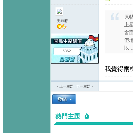
原
男爵府
上星
會
佢地
以 ..
5362
我覺得兩樣
‹ 上一主題
|
下一主題
›
熱門主題