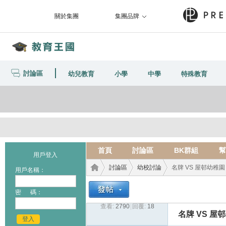
關於集團
集團品牌
討論區
幼兒教育
小學
中學
特殊教育
首頁
討論區
BK群組
幫
用戶登入
討論區
幼校討論
名牌 VS 屋邨幼稚園
用戶名稱：
密 碼：
查看:
2790
|
回覆:
18
教育
›
›
›
名牌 VS 屋
登入