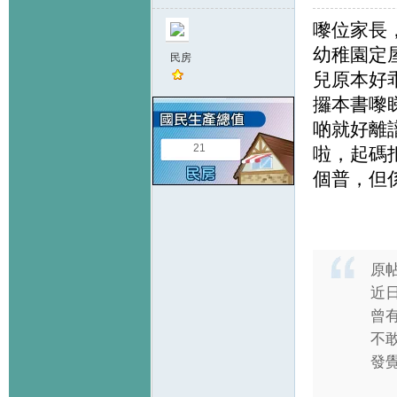
嚟位家長
幼稚園定
民房
兒原本好
攞本書嚟
啲就好離
21
啦，起碼
個普，但
原
近日
曾
不敢
發