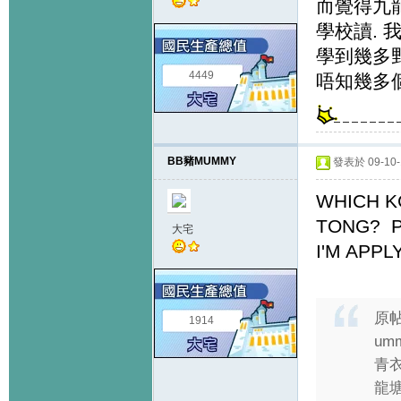
而覺得九
學校讀.
學到幾多野
4449
唔知幾多個
BB豬MUMMY
發表於 09-10-1
WHICH K
TONG? P
大宅
I'M APPL
原
1914
um
青衣
龍塘