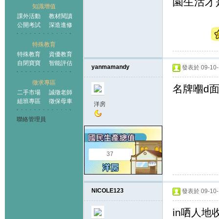
園生活才
知識增值
課外活動
教材閱讀
公開考試
深造進修
特殊教育
特殊教育
資優教育
自閉寶寶
智能評估
yanmamandy
發表於 09-10-1
徵求專區
名牌嗰d
二手市場
誠徵老師
組班專區
徵保母車
洋房
聯絡管理員
37
NICOLE123
發表於 09-10-1
in哂人地