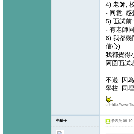
4) 老師,
- 同意,
5) 面試
- 有老師
6) 我都
信心)
我都覺得小
阿囝面試表
不過, 因
學校, 同
url=http://www.Ti
牛精仔
發表於 09-10-1