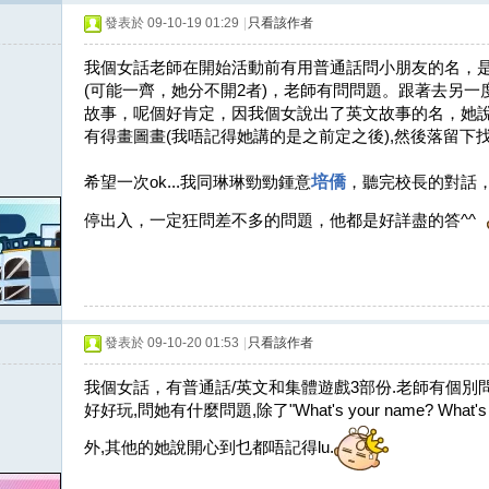
發表於 09-10-19 01:29
|
只看該作者
我個女話老師在開始活動前有用普通話問小朋友的名，
(可能一齊，她分不開2者)，老師有問問題。跟著去另
故事，呢個好肯定，因我個女說出了英文故事的名，她
有得畫圖畫(我唔記得她講的是之前定之後),然後落留下
希望一次ok...我同琳琳勁勁鍾意
培僑
，聽完校長的對話
停出入，一定狂問差不多的問題，他都是好詳盡的答^^
發表於 09-10-20 01:53
|
只看該作者
我個女話，有普通話/英文和集體遊戲3部份.老師有個別
好好玩,問她有什麼問題,除了"What's your name? What's y
外,其他的她說開心到乜都唔記得lu.