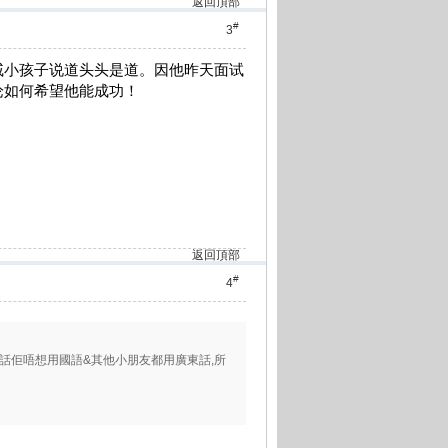
返回頂部
#
3
戚小孩子说道头头是道。因他昨天面试
论如何希望他能成功！
返回頂部
#
4
佢話佢唔想用國語&其他小朋友都用廣東話,所