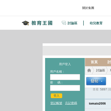
關於集團
討論區
幼兒教育
首頁
討
用戶登入
討論區
用戶名稱：
密 碼：
查看:
5897
|
回
教育
›
›
登入
登記帳號
忘記密碼
tomato2006