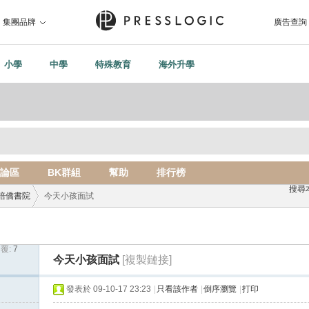
集團品牌
廣告查詢
小學
中學
特殊教育
海外升學
論區
BK群組
幫助
排行榜
搜尋
培僑書院
今天小孩面試
覆:
7
›
今天小孩面試
[複製鏈接]
發表於 09-10-17 23:23
|
只看該作者
|
倒序瀏覽
|
打印