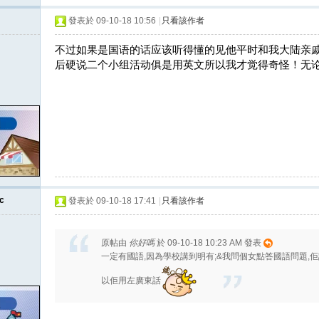
發表於 09-10-18 10:56
|
只看該作者
不过如果是国语的话应该听得懂的见他平时和我大陆亲
后硬说二个小组活动俱是用英文所以我才觉得奇怪！无
c
發表於 09-10-18 17:41
|
只看該作者
原帖由
你好嗎
於 09-10-18 10:23 AM 發表
一定有國語,因為學校講到明有;&我問個女點答國語問題,
以佢用左廣東話