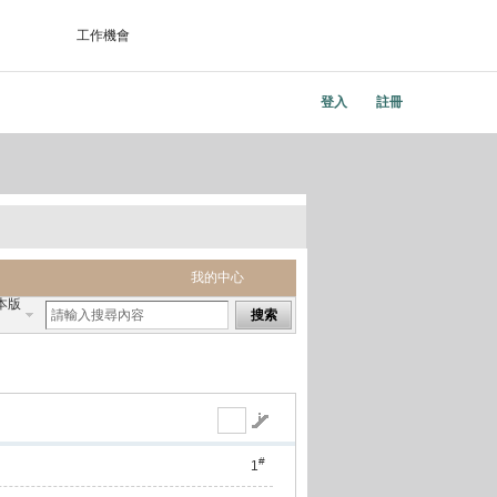
工作機會
登入
註冊
我的中心
本版
搜索
#
1