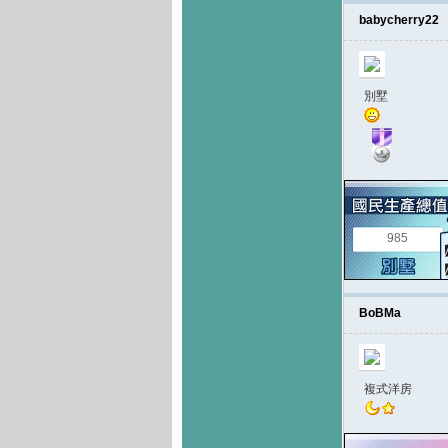
babycherry22
別墅
985
BoBMa
複式洋房