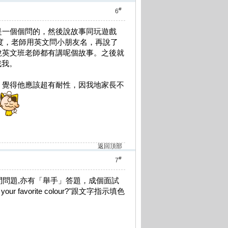
#
6
是一個個問的，然後說故事同玩遊戲
一度，老師用英文問小朋友名，再說了
說英文班老師都有講呢個故事。之後就
找我。
，覺得他應該超有耐性，因我地家長不
返回頂部
#
7
問問題,亦有「舉手」答題，成個面試
our favorite colour?"跟文字指示填色