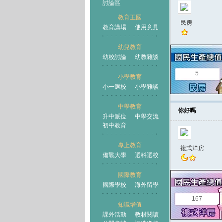
討論區
教育王國
民房
教育講場
使用意見
幼兒教育
幼校討論
幼教雜談
王國
5
小學教育
小一選校
小學雜談
中學教育
你好嗎
升中派位
中學交流
初中教育
專上教育
複式洋房
備戰大學
選科選校
國際教育
國際學校
海外留學
167
知識增值
課外活動
教材閱讀