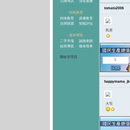
公開考試
深造進修
tomato2006
特殊教育
特殊教育
資優教育
自閉寶寶
智能評估
民房
徵求專區
二手市場
誠徵老師
組班專區
徵保母車
聯絡管理員
5
happymama_jk
大宅