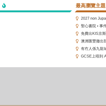
最高瀏覽主題
2027 non Ju
聖心書院 • 事
免費出KIS京
澳洲匯豐撤出
有冇人係九龍
GCSE上唔到 A-