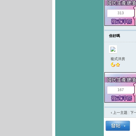
313
你好嗎
複式洋房
167
‹ 上一主題
|
下