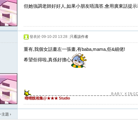
但她強調老師好好人,如果小朋友唔識答,會用廣東話提示
發表於 09-10-20 13:28
|
只看該作者
重有,我個女話畫左一張畫,有baba,mama,佢&細佬!
希望佢得啦,真係好擔心
晴晴靚相集@★★★ Studio
一主題
›