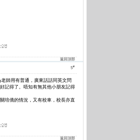
返回頂部
#
5
為老師用有普通，廣東話話同英文問
係好記得了。唔知有無其他小朋友記得
有關培僑的情況，又有校車，校長亦直
返回頂部