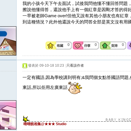
我的小孩今天下午去面試，試後我問他懂不懂回答問題
擦說他懂得答，還說他手上有一個紅章是因剛才答的得
一早被老師Game over!但他又說有其他小朋友也有
到這種情況？此外他還說今天的問答全部是英文沒有用
0
0
0
發表於 09-10-18 10:23
|
只看該作者
一定有國語,因為學校講到明有;&我問個女點答國語問題
東話,所以佢用左廣東話
晴晴靚相集@★★★ Studio