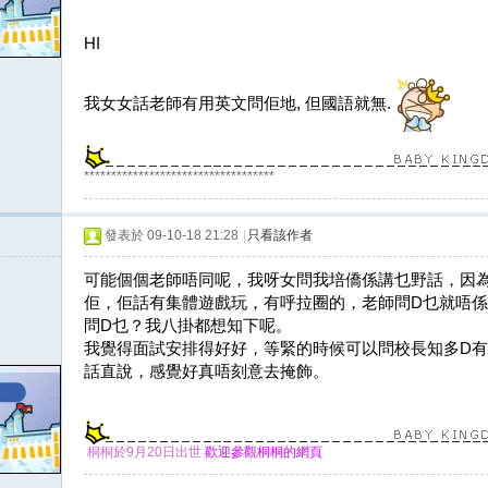
HI
我女女話老師有用英文問佢地, 但國語就無.
***********************************
發表於 09-10-18 21:28
|
只看該作者
可能個個老師唔同呢，我呀女問我培僑係講乜野話，因
佢，佢話有集體遊戲玩，有呼拉圈的，老師問D乜就唔
問D乜？我八掛都想知下呢。
我覺得面試安排得好好，等緊的時候可以問校長知多D
話直說，感覺好真唔刻意去掩飾。
桐桐於9月20日出世
歡迎參觀桐桐的網頁