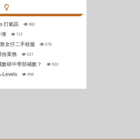
pas 打氣區
882
件簿
737
斯敦女仔二手校服
578
部份業務
537
城數研中學部補數？
502
Levels
466