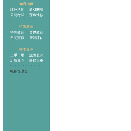
知識增值
課外活動
教材閱讀
公開考試
深造進修
特殊教育
特殊教育
資優教育
自閉寶寶
智能評估
徵求專區
二手市場
誠徵老師
組班專區
徵保母車
聯絡管理員