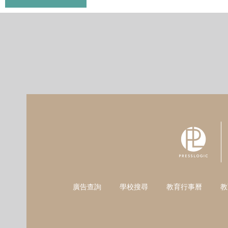
廣告查詢
學校搜尋
教育行事曆
教