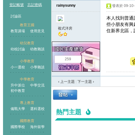
登記帳號
忘記密碼
rainysunny
發表於 09-10-1
討論區
本人找到普通
些小朋友有興
教育王國
複式洋房
住新界北區，
教育講場
使用意見
幼兒教育
幼校討論
幼教雜談
王國
259
小學教育
小一選校
小學雜談
中學教育
‹ 上一主題
|
下一主題
›
升中派位
中學交流
初中教育
專上教育
備戰大學
選科選校
熱門主題
國際教育
國際學校
海外留學