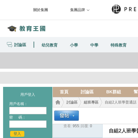
關於集團
集團品牌
討論區
幼兒教育
小學
中學
特殊教育
首頁
討論區
BK群組
幫
用戶登入
討論區
組班專區
自組2人班學普通話
用戶名稱：
密 碼：
查看:
955
|
回覆:
0
教育
›
›
›
自組2人班學
登入