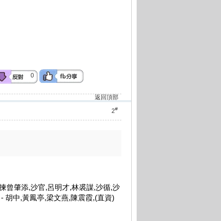
0
返回頂部
#
2
揀曾肇添,沙官,呂明才,林裘謀,沙循,沙
 - 胡中,黃鳳亭,梁文燕,陳震霞,(直資)