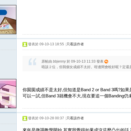
發表於 09-10-13 18:55
|
只看該作者
原帖由
bbjenny
於 09-10-13 11:33 發表
唔該２位，但我個女成績不太好。咁邊間會較好呢？定還
你囡囡成績不是太好,但知道是Band 2 or Band 3嗎?如果
可以一試,但Band 3就機會不大,現在要追一個Banding
發表於 09-10-28 00:37
|
只看該作者
來年是微調教學開始,其實我覺得如果成沒這麼凸出的話,梁