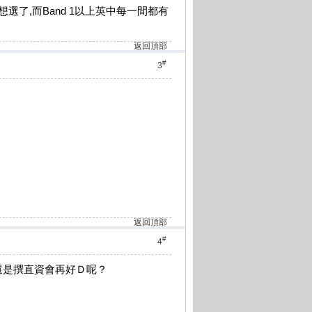
選了,而Band 1以上英中每一間都有
返回頂部
#
3
返回頂部
#
4
還是撰直資會再好Ｄ呢？