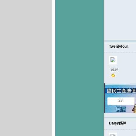
Twentyfour
民房
28
Daisy媽咪