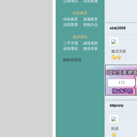
公開考試
深造進修
特殊教育
特殊教育
資優教育
自閉寶寶
智能評估
elok2009
徵求專區
二手市場
誠徵老師
組班專區
徵保母車
複式洋房
聯絡管理員
172
bbjenny
民房