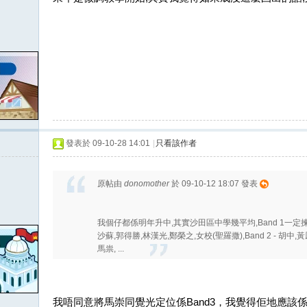
發表於 09-10-28 14:01
|
只看該作者
原帖由
donomother
於 09-10-12 18:07 發表
我個仔都係明年升中,其實沙田區中學幾平均,Band 1一定揀
沙蘇,郭得勝,林漢光,鄭榮之,女校(聖羅撒),Band 2 - 胡中,黃
馬祟, ...
我唔同意將馬崇同覺光定位係Band3，我覺得佢地應該係