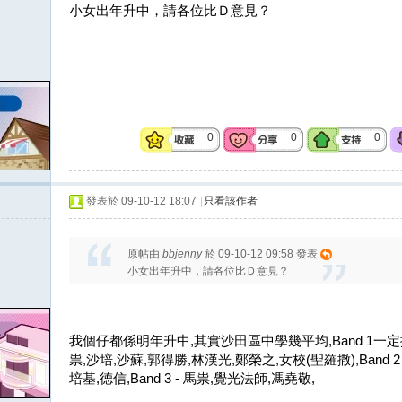
小女出年升中，請各位比Ｄ意見？
0
0
0
發表於 09-10-12 18:07
|
只看該作者
原帖由
bbjenny
於 09-10-12 09:58 發表
小女出年升中，請各位比Ｄ意見？
我個仔都係明年升中,其實沙田區中學幾平均,Band 1一定
祟,沙培,沙蘇,郭得勝,林漢光,鄭榮之,女校(聖羅撒),Band 2
培基,德信,Band 3 - 馬祟,覺光法師,馮堯敬,