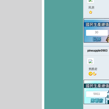
民房
30
pineapple0983
男爵府
5911