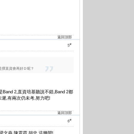
返回頂部
#
5
是撰直資會再好Ｄ呢？
是Band 2,直資培基聽說不錯,Band 2都
仍未遲,有兩次仍未考,努力吧!
返回頂部
#
6
文燕,陳震霞,胡忠,這幾間!