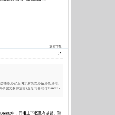
返回頂部
#
7
曾肇添,沙官,呂明才,林裘謀,沙循,沙祟,沙培,
鳳亭,梁文燕,陳震霞,(直資)培基,德信,Band 3 -
Band2中，同咁上下嘅重有基督、聖