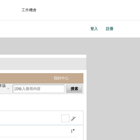
工作機會
登入
註冊
我的中心
本版
搜索
#
1