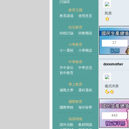
討論區
教育王國
民房
教育講場
使用意見
幼兒教育
幼校討論
幼教雜談
王國
17
小學教育
小一選校
小學雜談
中學教育
donomother
升中派位
中學交流
初中教育
專上教育
複式洋房
備戰大學
選科選校
國際教育
國際學校
海外留學
443
知識增值
課外活動
教材閱讀