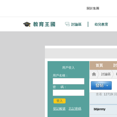
關於集團
討論區
幼兒教育
首頁
討
用戶登入
討論區
用戶名稱：
密 碼：
查看:
12719
|
回
教育
›
›
登入
登記帳號
忘記密碼
bbjenny