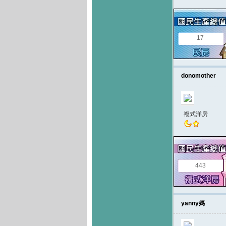
17
donomother
複式洋房
443
yanny媽