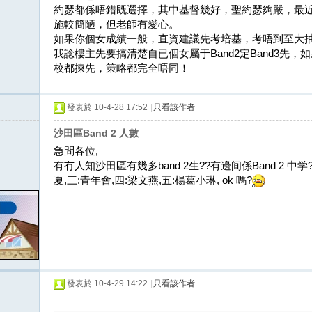
約瑟都係唔錯既選擇，其中基督幾好，聖約瑟夠嚴，最
施較簡陋，但老師有愛心。
如果你個女成績一般，直資建議先考培基，考唔到至大
我諗樓主先要搞清楚自已個女屬于Band2定Band3先，
校都揀先，策略都完全唔同！
發表於 10-4-28 17:52
|
只看該作者
沙田區Band 2 人數
急問各位,
有冇人知沙田區有幾多band 2生??有邊间係Band 2 中学? 如b
夏,三:青年會,四:梁文燕,五:楊葛小琳, ok 嗎?
發表於 10-4-29 14:22
|
只看該作者