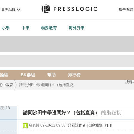
集團品牌
廣告查詢
小學
中學
特殊教育
海外升學
論區
BK群組
幫助
排行榜
搜尋
初中教育
請問沙田中學邊間好？（包括直資）
覆:
18
›
請問沙田中學邊間好？（包括直資）
[複製鏈接]
發表於 09-10-12 09:58
|
只看該作者
|
倒序瀏覽
|
打印