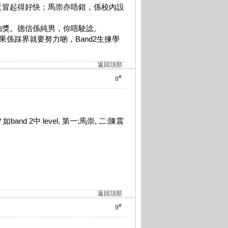
近冒起得好快；馬崇亦唔錯，係校內設
抽獎。德信係純男，你唔駛諗。
如果係踩界就要努力啲，Band2生揀學
返回頂部
#
8
and 2中 level, 第一:馬崇, 二:陳震
返回頂部
#
9