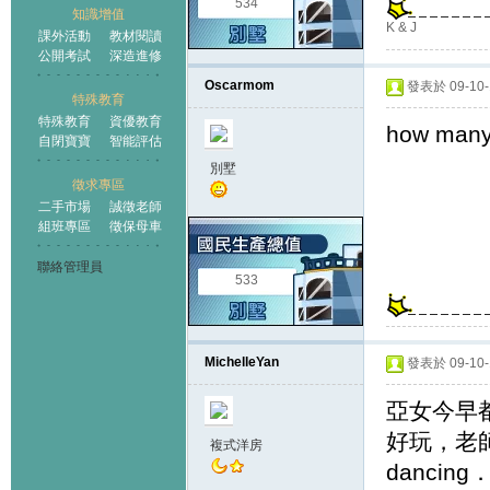
534
知識增值
K & J
課外活動
教材閱讀
公開考試
深造進修
Oscarmom
發表於 09-10-1
特殊教育
特殊教育
資優教育
how many 
自閉寶寶
智能評估
別墅
徵求專區
二手市場
誠徵老師
組班專區
徵保母車
聯絡管理員
533
MichelleYan
發表於 09-10-1
亞女今早都
好玩，老師
複式洋房
dancing