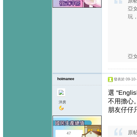
原
亞女
玩，
亞女
hoimanee
發表於 09-10-1
選 "Eng
不用擔心
洋房
朋友仔仔
原
47