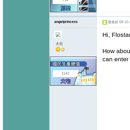
714
angelprincess
發表於 09-10-1
Hi, Flost
大宅
How about
can enter 
1142