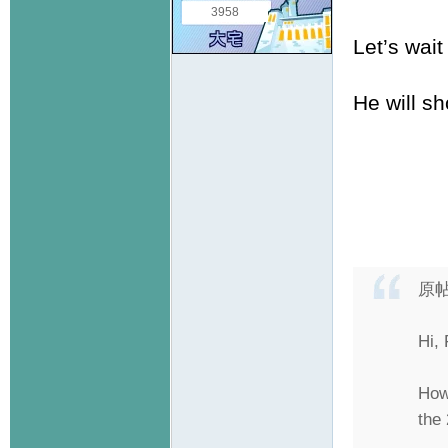
3958
Let’s wai
He will s
原
Hi,
How
the 