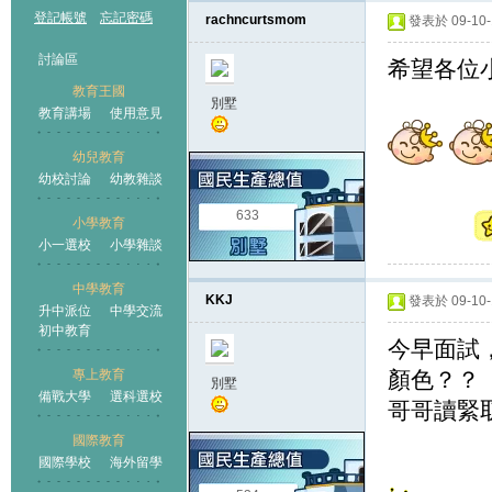
登記帳號
忘記密碼
rachncurtsmom
發表於 09-10-1
討論區
希望各位
教育王國
別墅
教育講場
使用意見
幼兒教育
幼校討論
幼教雜談
王國
633
小學教育
小一選校
小學雜談
中學教育
KKJ
發表於 09-10-1
升中派位
中學交流
初中教育
今早面試
專上教育
顏色？？
別墅
備戰大學
選科選校
哥哥讀緊
國際教育
國際學校
海外留學