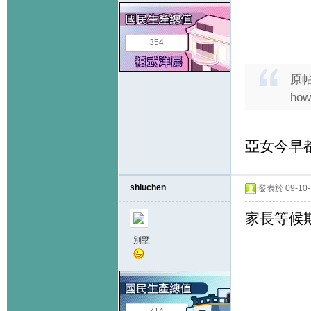
354
原
how
亞女今早都有
shiuchen
發表於 09-10-1
家長等候期
別墅