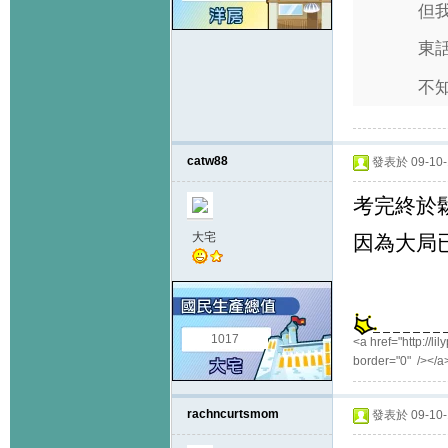
但
東話
不
catw88
發表於 09-10-1
考完終於鬆
大宅
因為大局已
1017
<a href="http://li
border="0" /></a
rachncurtsmom
發表於 09-10-1