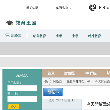
關於集團
集團品牌
討論區
幼兒教育
小學
中學
特殊教育
首頁
討論區
BK群組
幫
用戶登入
討論區
保良局陳守仁小學
今天開始面
用戶名稱：
密 碼：
查看:
2802
|
回覆:
11
教育
›
›
›
今天開始面
登入