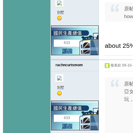
原
別墅
how
633
about 25
rachncurtsmom
發表於 09-10-1
原
別墅
亞女
玩，
633