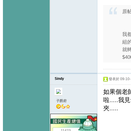
原
我都
組的
就轉
$40
Sindy
發表於 09-10-1
如果個老師
啦....
子爵府
夾.....
11423