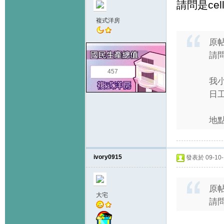
請問是cello
複式洋房
原
請
457
我小
日工
地點
ivory0915
發表於 09-10-1
原
大宅
請問是