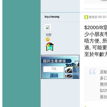
Ivy.cheung
發表於 09-10-8
$2000
少小朋友學
別墅
唔方便, 
過, 可能
至於年齡方
731
原
多
費
$
最好