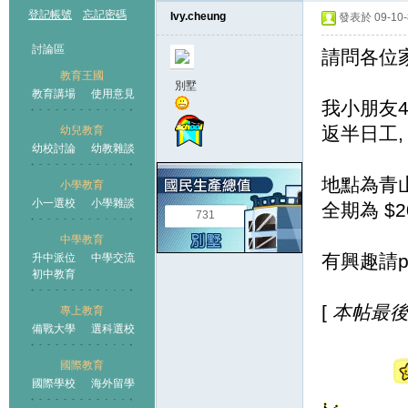
登記帳號
忘記密碼
Ivy.cheung
發表於 09-10-8
討論區
請問各位
教育王國
別墅
教育講場
使用意見
我小朋友4
返半日工,
幼兒教育
幼校討論
幼教雜談
王國
地點為青山
小學教育
小一選校
小學雜談
全期為 $20
731
中學教育
有興趣請pm
升中派位
中學交流
初中教育
[
本帖最後由 I
專上教育
備戰大學
選科選校
國際教育
國際學校
海外留學