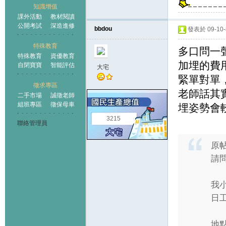
知識增值
課外活動
教材閱讀
公開考試
深造進修
bbdou
發表於 09-10-8
特殊教育
多口問一聲
特殊教育
資優教育
加埋的費
自閉寶寶
智能評估
大宅
緊單對單
徵求專區
老師話其
二手市場
誠徵老師
組班專區
徵保母車
埋姿勢會
3215
聯絡管理員
原
請
我小
日工
地點