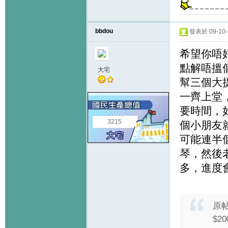
bbdou
發表於 09-10-8
希望你唔好
點解唔搵
大宅
幫三個大
一齊上堂
要時間，
3215
個小朋友
可能連半
琴，然後
多，進度
原
$2