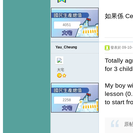
如果係 Cel
4051
Yau_Cheung
發表於 09-10-1
Totally a
for 3 chil
大宅
My boy wil
lesson (0
2258
to start f
原