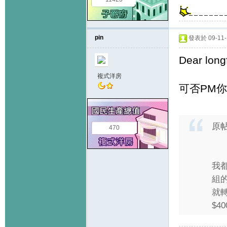
pin
發表於 09-11-1
Dear long
複式洋房
可否PM
原
470
我都
組的
就轉
$40