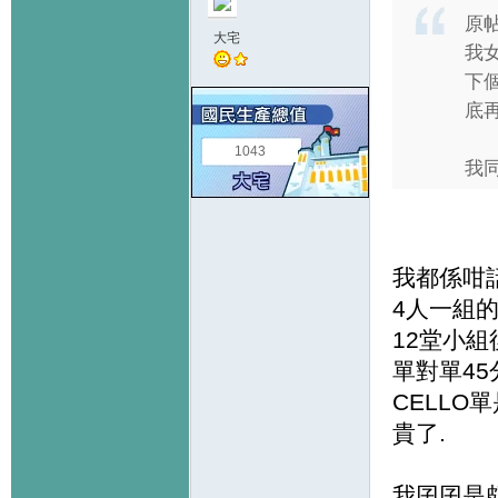
原
大宅
我女
下個
底
1043
我同
我都係咁話
4人一組的
12堂小組
單對單45
CELLO
貴了.
我囝囝是頗