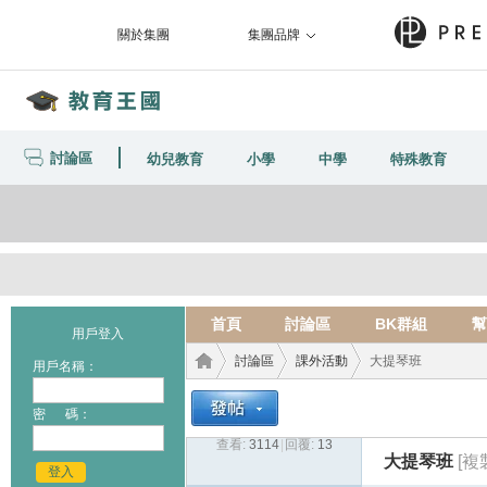
關於集團
集團品牌
討論區
幼兒教育
小學
中學
特殊教育
首頁
討論區
BK群組
幫
用戶登入
討論區
課外活動
大提琴班
用戶名稱：
密 碼：
查看:
3114
|
回覆:
13
教育
›
›
›
大提琴班
[複
登入