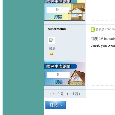
54
supermomo
發表於 09-10-1
回覆 1# bubu
thank you ,woul
民房
5
‹ 上一主題
|
下一主題
›