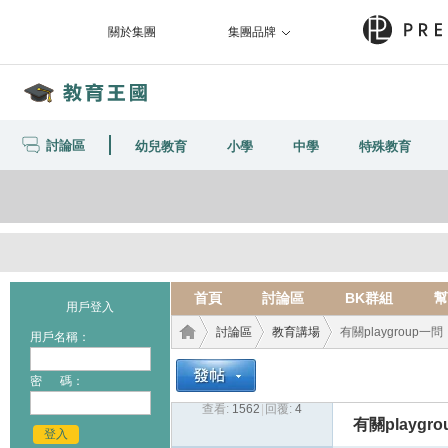
關於集團
集團品牌
討論區
幼兒教育
小學
中學
特殊教育
首頁
討論區
BK群組
幫
用戶登入
討論區
教育講場
有關playgroup一問
用戶名稱：
密 碼：
查看:
1562
|
回覆:
4
教育
›
›
›
有關playgr
登入