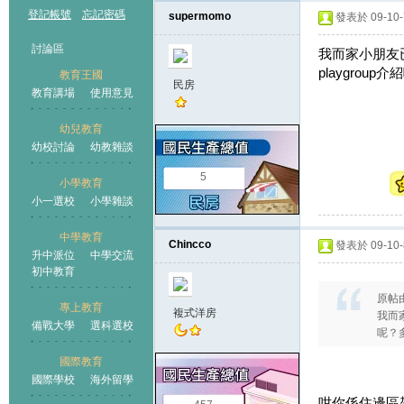
登記帳號
忘記密碼
supermomo
發表於 09-10-7
討論區
我而家小朋友
playgro
教育王國
民房
教育講場
使用意見
幼兒教育
幼校討論
幼教雜談
王國
5
小學教育
小一選校
小學雜談
中學教育
Chincco
發表於 09-10-8
升中派位
中學交流
初中教育
原帖
專上教育
複式洋房
我而
備戰大學
選科選校
呢？
國際教育
國際學校
海外留學
咁你係住邊區架