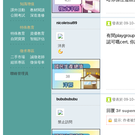
457
知識增值
課外活動
教材閱讀
公開考試
深造進修
nicoletsui99
發表於 09-10-8
特殊教育
特殊教育
資優教育
有間playgro
自閉寶寶
智能評估
認可嘅cert,
洋房
徵求專區
二手市場
誠徵老師
組班專區
徵保母車
聯絡管理員
38
bububububu
發表於 09-10-8
回覆 3# supe
提示:
作者被
禁止訪問