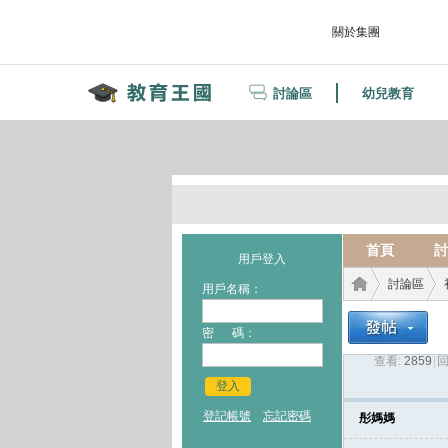
關於集團
討論區
幼兒教育
首頁
討
用戶登入
討論區
用戶名稱：
密 碼：
查看:
2859
|
回
教育
›
›
登入
登記帳號
忘記密碼
彤媽媽