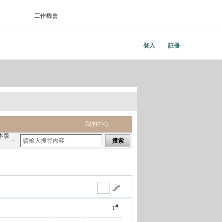
工作機會
登入
註冊
我的中心
本版
搜索
#
1