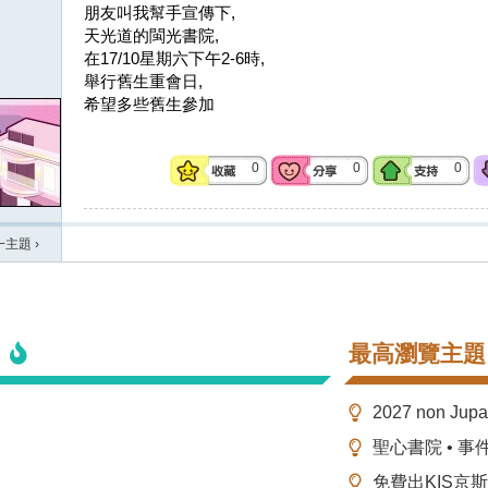
朋友叫我幫手宣傳下,
天光道的閩光書院,
在17/10星期六下午2-6時,
舉行舊生重會日,
希望多些舊生參加
0
0
0
一主題
›
最高瀏覽主題
2027 non Ju
聖心書院 • 事
免費出KIS京