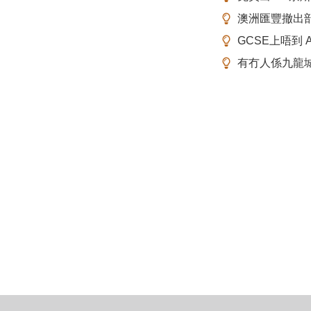
澳洲匯豐撤出
GCSE上唔到 A-
有冇人係九龍