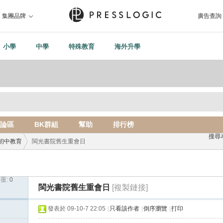
集團品牌
廣告查詢
小學
中學
特殊教育
海外升學
論區
BK群組
幫助
排行榜
搜尋
初中教育
閩光書院舊生重會日
覆:
0
›
閩光書院舊生重會日
[複製鏈接]
發表於 09-10-7 22:05
|
只看該作者
|
倒序瀏覽
|
打印