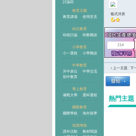
討論區
教育王國
複式洋房
教育講場
使用意見
幼兒教育
幼校討論
幼教雜談
王國
214
小學教育
小一選校
小學雜談
中學教育
‹ 上一主題
|
下
升中派位
中學交流
初中教育
專上教育
備戰大學
選科選校
熱門主題
國際教育
國際學校
海外留學
知識增值
課外活動
教材閱讀