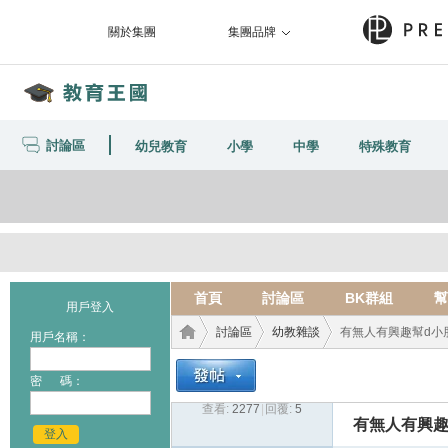
關於集團
集團品牌
討論區
幼兒教育
小學
中學
特殊教育
首頁
討論區
BK群組
幫
用戶登入
討論區
幼教雜談
有無人有興趣幫d小
用戶名稱：
密 碼：
查看:
2277
|
回覆:
5
教育
›
›
›
有無人有興趣
登入