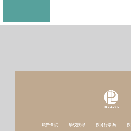
廣告查詢
學校搜尋
教育行事曆
教