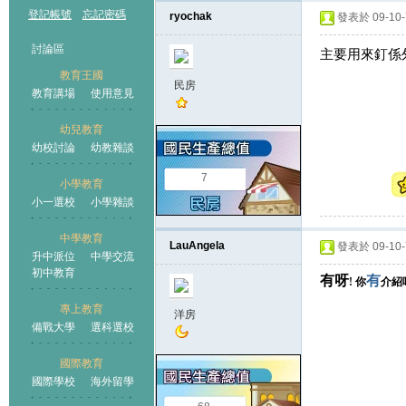
登記帳號
忘記密碼
ryochak
發表於 09-10-7
討論區
主要用來釘係外
教育王國
民房
教育講場
使用意見
幼兒教育
幼校討論
幼教雜談
王國
7
小學教育
小一選校
小學雜談
中學教育
LauAngela
發表於 09-10-7
升中派位
中學交流
初中教育
有呀
有
! 你
介紹
專上教育
洋房
備戰大學
選科選校
國際教育
國際學校
海外留學