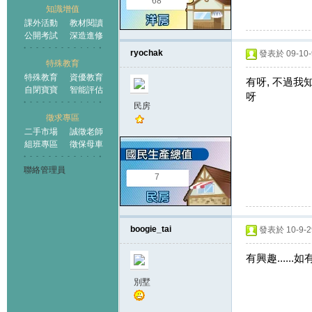
68
知識增值
課外活動
教材閱讀
公開考試
深造進修
ryochak
發表於 09-10-9
特殊教育
特殊教育
資優教育
有呀, 不過我
自閉寶寶
智能評估
呀
民房
徵求專區
二手市場
誠徵老師
組班專區
徵保母車
聯絡管理員
7
boogie_tai
發表於 10-9-29
有興趣......如有
別墅