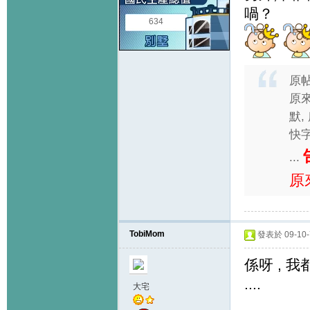
喎？
634
原
原來
默,
快字
...
原
TobiMom
發表於 09-10-7
係呀 , 
....
大宅