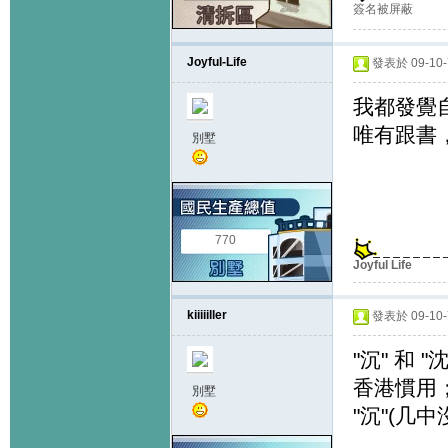
簽名被屏蔽
Joyful-Life
發表於 09-10-7
我都發覺
唯有跟書
別墅
770
Joyful Life
kiiiiiller
發表於 09-10-7
"沉" 和
香港慣用
別墅
"沉"(几