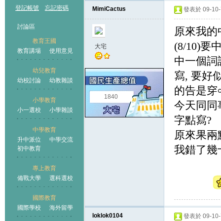
登記帳號
忘記密碼
MimiCactus
發表於 09-10-7
討論區
原來我的
教育王國
(8/10)
要
大宅
教育講場
使用意見
中一個詞
幼兒教育
寫
,
要好
幼校討論
幼教雜談
王國
的告是穿
৹
1840
小學教育
今天同同
小一選校
小學雜談
字點寫
?
中學教育
原來果兩
升中派位
中學交流
我錯了幾
初中教育
專上教育
備戰大學
選科選校
國際教育
國際學校
海外留學
loklok0104
發表於 09-10-7