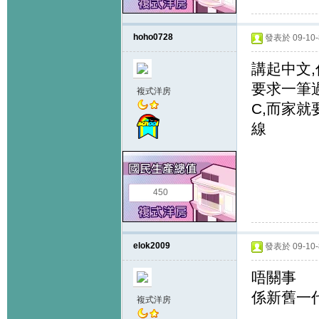
hoho0728
發表於 09-10-8
講起中文
要求一筆過
複式洋房
C,而家就
線
450
elok2009
發表於 09-10-8
唔關事
係新舊一
複式洋房