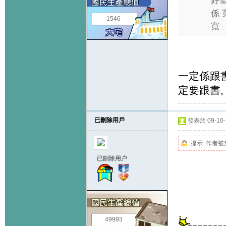
好似
係 
1546
寬 字
一定係跟
定要跟書,
已刪除用戶
發表於 09-10-7
提示:
作者被
已刪除用户
49993