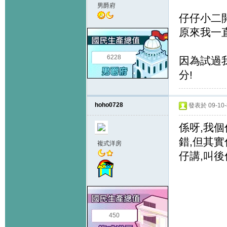
男爵府
仔仔小二開始
原來我一直
6228
因為試過我
分!
hoho0728
發表於 09-10-8
係呀,我
錯,但其
複式洋房
仔講,叫
450