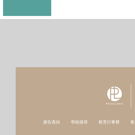
廣告查詢
學校搜尋
教育行事曆
教