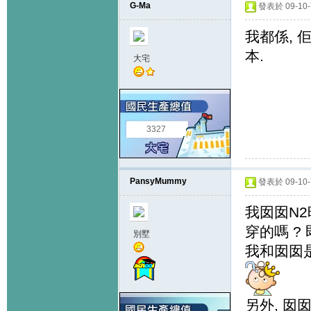
G-Ma
發表於 09-10-7
我都係, 
本.
大宅
3327
PansyMummy
發表於 09-10-7
我囡囡N2
穿的嗎 ? 
別墅
我和囡囡是寫
另外, 囡