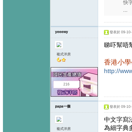
快字
...
yeeewy
發表於 09-10-7
睇吓幫唔
複式洋房
香港小學
http://ww
216
papa一個
發表於 09-10-7
中文字寫法
為細字典
複式洋房