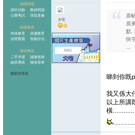
知識增值
課外活動
教材閱讀
原
公開考試
深造進修
大宅
原來
特殊教育
默,
特殊教育
資優教育
快字
自閉寶寶
智能評估
...
3361
徵求專區
二手市場
誠徵老師
組班專區
徵保母車
聯絡管理員
睇到你既p
我又係大
以上所講既
橫............