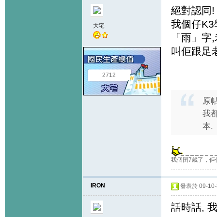
絕對認同!
我個仔K
大宅
「雨」字
叫佢跟足
2712
原
我
本.
我個囝7歲了，佢
IRON
發表於 09-10-8
話時話, 