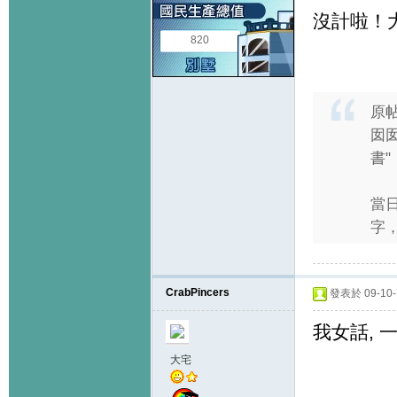
沒計啦！
820
原
囡
書"
當日
字，
CrabPincers
發表於 09-10-7
我女話, 
大宅