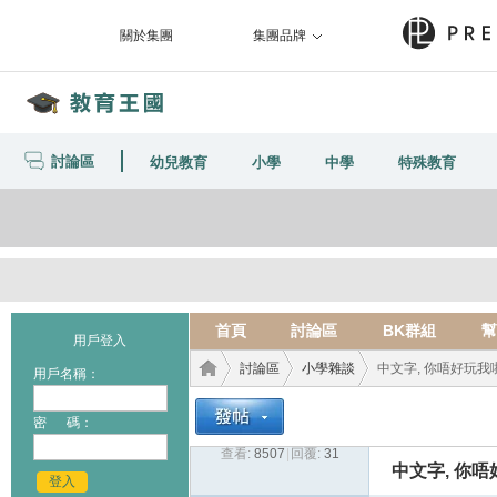
關於集團
集團品牌
討論區
幼兒教育
小學
中學
特殊教育
首頁
討論區
BK群組
幫
用戶登入
討論區
小學雜談
中文字, 你唔好玩我啦
用戶名稱：
密 碼：
查看:
8507
|
回覆:
31
教育
›
›
›
中文字, 你唔
登入