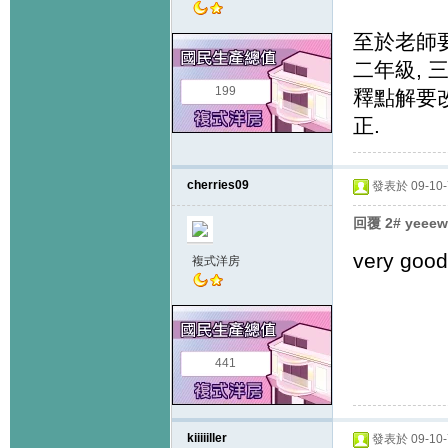
至於老師要
二年級, 
199
釋點解要
正.
cherries09
發表於 09-10-7
回覆 2# yeee
very good
複式洋房
441
kiiiiiller
發表於 09-10-7