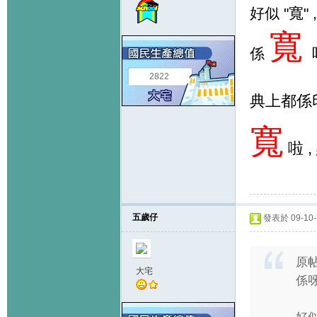
好似 "寬"
寬
係
2822
典上都係
寬
啦 
五歲仔
發表於 09-10-7
原
大宅
係呀