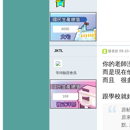
4690
JKTL
發表於 09-10-7
你的老師
而是現在
等待驗證會員
而且 很
跟學校就
168
原
原來
默,