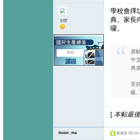
學校會擇
典。家長
別墅
囉。
原
820
中文
典
至於
級,
[
本帖最後由 k
foster_ma
發表於 09-10-7