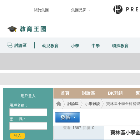
關於集團
集團品牌
討論區
幼兒教育
小學
中學
特殊教育
首頁
討論區
BK群組
幫
用戶登入
討論區
小學雜談
寶林區小學全科補習
用戶名稱：
密 碼：
查看:
1567
|
回覆:
0
教育
›
›
›
寶林區小學全
登入