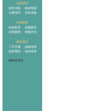
知識增值
課外活動
教材閱讀
公開考試
深造進修
特殊教育
特殊教育
資優教育
自閉寶寶
智能評估
徵求專區
二手市場
誠徵老師
組班專區
徵保母車
聯絡管理員