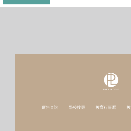
廣告查詢
學校搜尋
教育行事曆
教