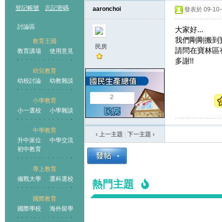
登記帳號
忘記密碼
aaronchoi
發表於 09-10-6
討論區
大家好...
我們剛剛搬到寶
教育王國
民房
請問在寶林區有
教育講場
使用意見
多謝!!
幼兒教育
幼校討論
幼教雜談
王國
2
小學教育
小一選校
小學雜談
中學教育
‹ 上一主題
|
下一主題
›
升中派位
中學交流
初中教育
專上教育
備戰大學
選科選校
熱門主題
國際教育
國際學校
海外留學