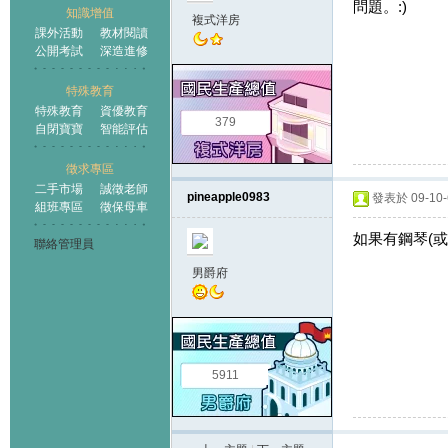
問題。:)
知識增值
複式洋房
課外活動
教材閱讀
公開考試
深造進修
特殊教育
特殊教育
資優教育
379
自閉寶寶
智能評估
徵求專區
二手市場
誠徵老師
pineapple0983
發表於 09-10-6
組班專區
徵保母車
如果有鋼琴(
聯絡管理員
男爵府
5911