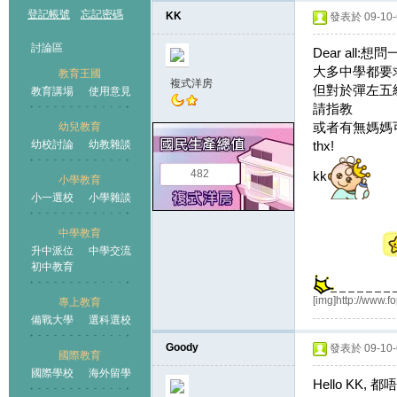
登記帳號
忘記密碼
KK
發表於 09-10-6
討論區
Dear all:想
大多中學都要
教育王國
複式洋房
但對於彈左五
教育講場
使用意見
請指教
或者有無媽媽
幼兒教育
幼校討論
幼教雜談
thx!
王國
482
kk
小學教育
小一選校
小學雜談
中學教育
升中派位
中學交流
初中教育
[img]http://www.
專上教育
備戰大學
選科選校
Goody
發表於 09-10-6
國際教育
國際學校
海外留學
Hello K