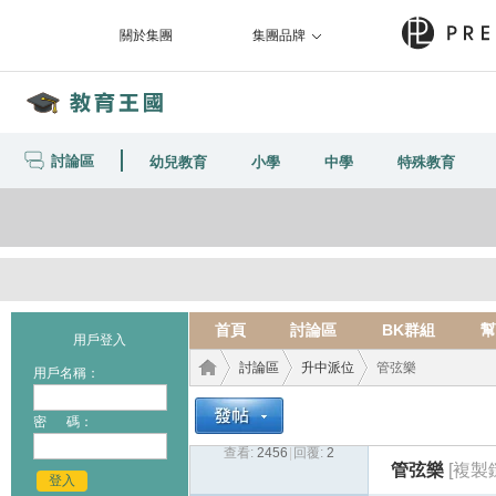
關於集團
集團品牌
討論區
幼兒教育
小學
中學
特殊教育
首頁
討論區
BK群組
幫
用戶登入
討論區
升中派位
管弦樂
用戶名稱：
密 碼：
查看:
2456
|
回覆:
2
教育
›
›
›
管弦樂
[複製
登入