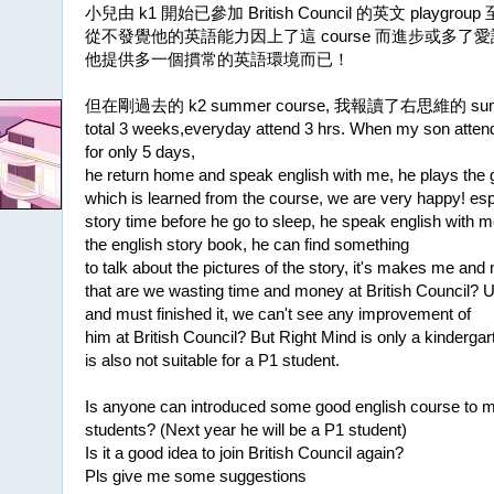
小兒由 k1 開始已參加 British Council 的英文 playgroup 
從不發覺他的英語能力因上了這 course 而進步或多
他提供多一個摜常的英語環境而已！
但在剛過去的 k2 summer course, 我報讀了右思維的 summer
total 3 weeks,everyday attend 3 hrs. When my son attend
for only 5 days,
he return home and speak english with me, he plays the
which is learned from the course, we are very happy! esp
story time before he go to sleep, he speak english with m
the english story book, he can find something
to talk about the pictures of the story, it's makes me an
that are we wasting time and money at British Council? U
and must finished it, we can't see any improvement of
him at British Council? But Right Mind is only a kindergarte
is also not suitable for a P1 student.
Is anyone can introduced some good english course to me
students? (Next year he will be a P1 student)
Is it a good idea to join British Council again?
Pls give me some suggestions