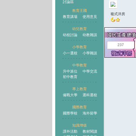
討論區
教育王國
複式洋房
教育講場
使用意見
幼兒教育
幼校討論
幼教雜談
王國
237
小學教育
小一選校
小學雜談
中學教育
升中派位
中學交流
初中教育
專上教育
備戰大學
選科選校
國際教育
國際學校
海外留學
知識增值
課外活動
教材閱讀