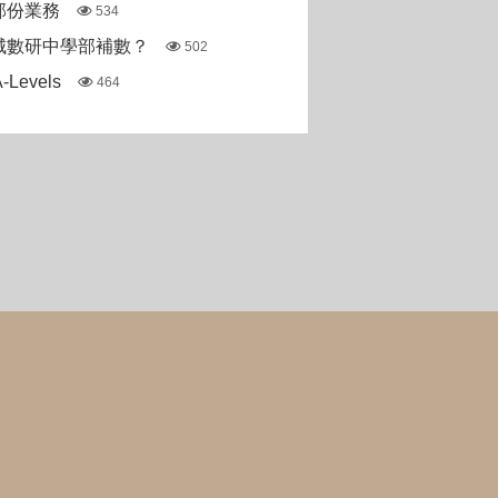
部份業務
534
城數研中學部補數？
502
Levels
464