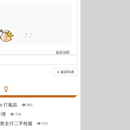
返回頂部
返回列表
pas 打氣區
881
件簿
734
斯敦女仔二手校服
575