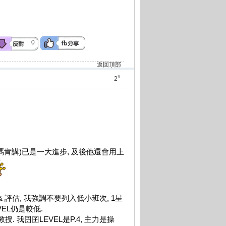
0
返回頂部
#
2
起碼肯講)已是一大進步, 及後他還會用上
SE & 評估, 我強調不要列入低小班次, 1星
EL仍是較低.
 我囝囝LEVEL是P.4, 主力是操