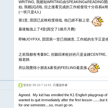
WRITING, 我都知WRITING由SPEAKING&READI
始, 我都試試啦, 但之後看完成的工作紙發現十分容易&簡
(一班只是4人)
第1堂, 囝囝已反映程度很低. 他已經不願上堂.
最後勉強上了4堂(因交了1個月月費)
即轉JOYFXX, 囝囝第一堂已很鍾意, 工作紙的生字正是他
之前我都有考量BC, 但聽回來較好的只是金鍾CENTRE
籍老師.
所以我覺得小朋友&家長的FEELING最直接.
發表於 09-10-7 14:43
|
只看該作者
Agreed. My kid has enrolled the K1 English playgroup of B
wanted to quit immediately after the first lesson .......but i
for one semester....so, must go on.