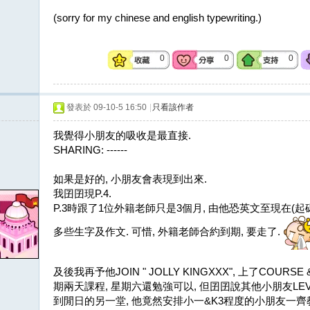
(sorry for my chinese and english typewriting.)
0
0
0
發表於 09-10-5 16:50
|
只看該作者
我覺得小朋友的吸收是最直接.
SHARING: ------
如果是好的, 小朋友會表現到出來.
我囝囝現P.4.
P.3時跟了1位外籍老師只是3個月, 由他恐英文至現在(
多些生字及作文. 可惜, 外籍老師合約到期, 要走了.
及後我再予他JOIN " JOLLY KINGXXX", 上了COUR
期兩天課程, 星期六還勉強可以, 但囝囝說其他小朋友LEV
到閒日的另一堂, 他竟然安排小一&K3程度的小朋友一齊教授.