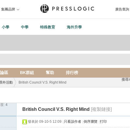
集團品牌
廣告查詢
小學
中學
特殊教育
海外升學
論區
BK群組
幫助
排行榜
搜尋
課外活動
British Council V.S. Right Mind
覆:
4
›
British Council V.S. Right Mind
[複製鏈接]
發表於 09-10-5 12:09
|
只看該作者
|
倒序瀏覽
|
打印