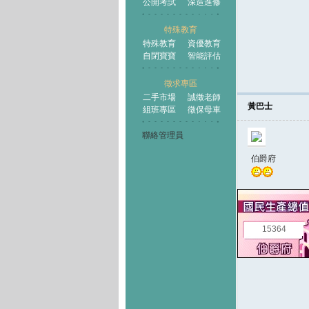
公開考試
深造進修
特殊教育
特殊教育
資優教育
自閉寶寶
智能評估
徵求專區
二手市場
誠徵老師
黃巴士
組班專區
徵保母車
聯絡管理員
伯爵府
15364