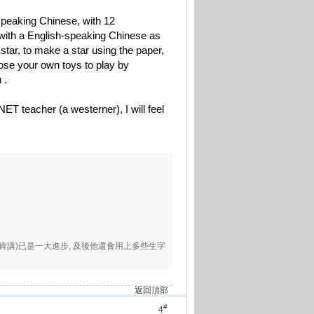
-speaking Chinese, with 12
G with a English-speaking Chinese as
 star, to make a star using the paper,
hoose your own toys to play by
 .
T teacher (a westerner), I will feel
碼肯講)已是一大進步, 及後他還會用上多些生字
返回頂部
#
4