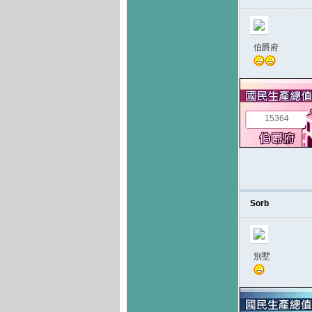
伯爵府
15364
Sorb
別墅