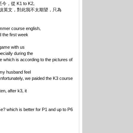
至今，從 K1 to K2,
了愛說英文，對此我不太期望，只為
 course english,
 the first week
 game with us
ecially during the
e which is according to the pictures of
d my husband feel
nfortunately, we paided the K3 course
n, after k3, it
? which is better for P1 and up to P6