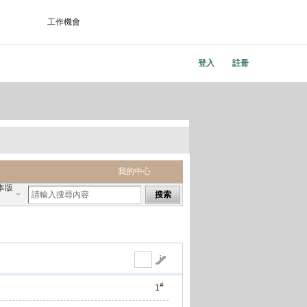
工作機會
登入
註冊
我的中心
本版
搜索
#
1