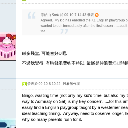
原帖由
Sorb
於 09-10-7 14:43 發表
Agreed. My kid has enrolled the K1 English playgroup of 
wanted to quit immediately after the first lesson .......but i
fee ...
睇多幾堂, 可能會好D呢.
不過我覺得, 有時錢浪費咗不特以, 最孱是仲浪費埋些時間
發表於 09-10-8 10:22
|
只看該作者
Bingo, wasting time (not only my kid's time, but also my 
way to Admiraty on Sat) is my key concern......for this a
easily find a English playgroup taught by a westerner nea
ideal teaching timing. Anyway, need to observe longer, h
why so many parents rush for it.