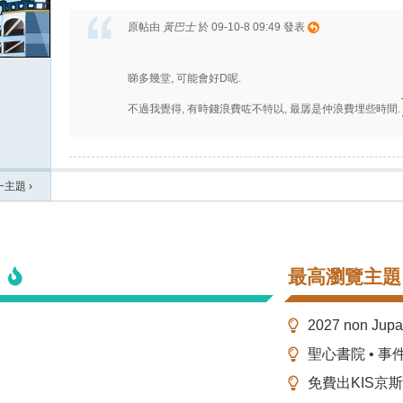
原帖由
黃巴士
於 09-10-8 09:49 發表
睇多幾堂, 可能會好D呢.
不過我覺得, 有時錢浪費咗不特以, 最孱是仲浪費埋些時間.
一主題
›
最高瀏覽主題
2027 non Ju
聖心書院 • 事
免費出KIS京