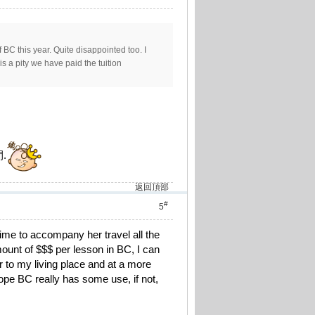
BC this year. Quite disappointed too. I
t is a pity we have paid the tuition
.
返回頂部
#
5
time to accompany her travel all the
mount of $$$ per lesson in BC, I can
r to my living place and at a more
ope BC really has some use, if not,