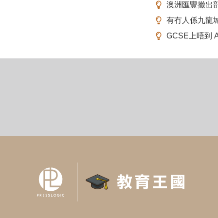
澳洲匯豐撤出
有冇人係九龍
GCSE上唔到 A-