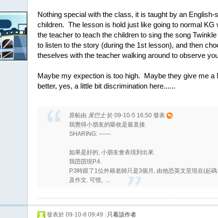
Nothing special with the class, it is taught by an English
children. The lesson is hold just like going to normal K
the teacher to teach the children to sing the song Twinkle
to listen to the story (during the 1st lesson), and then c
theselves with the teacher walking around to observe you
Maybe my expection is too high. Maybe they give me a NE
better, yes, a little bit discrimination here......
原帖由
黃巴士
於 09-10-5 16:50 發表
我覺得小朋友的吸收是最直接.
SHARING: ------
如果是好的, 小朋友會表現到出來.
我囝囝現P.4.
P.3時跟了1位外籍老師只是3個月, 由他恐英文至現在(起
及作文. 可惜, ...
發表於 09-10-8 09:49
|
只看該作者