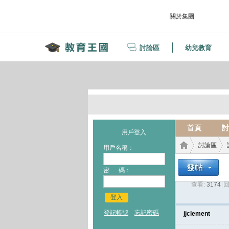
關於集團
討論區
幼兒教育
首頁
討
用戶登入
討論區
用戶名稱：
密 碼：
查看:
3174
|
回
教育
›
›
登入
登記帳號
忘記密碼
jjclement