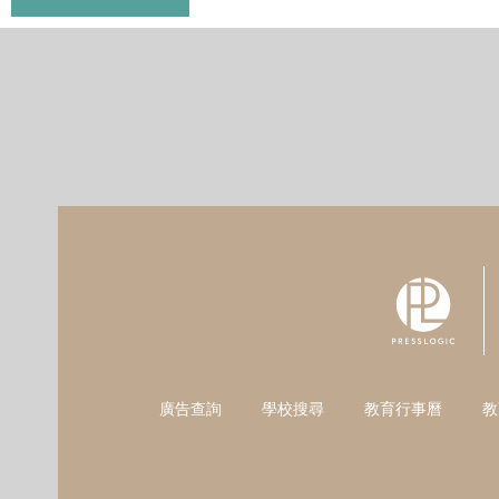
廣告查詢
學校搜尋
教育行事曆
教