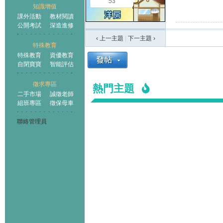
53
知識增值
課外活動
教材閱讀
公開考試
深造進修
‹ 上一主題
|
下一主題
›
特殊教育
特殊教育
資優教育
自閉寶寶
智能評估
徵求專區
熱門主題
二手市場
誠徵老師
組班專區
徵保母車
聯絡管理員