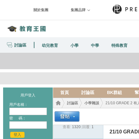
關於集團
集團品牌
討論區
幼兒教育
小學
中學
特殊教育
首頁
討論區
BK群組
幫
用戶登入
討論區
小學雜談
21/10 GRADE 2
用戶名稱：
密 碼：
查看:
1320
|
回覆:
1
教育
›
›
›
21/10 GR
登入