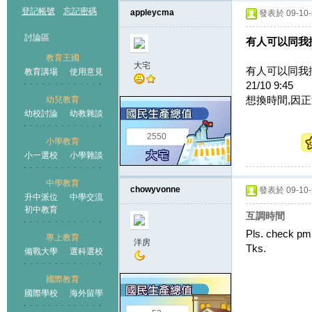
登記帳號
忘記密碼
appleycma
發表於 09-10-5
討論區
有人可以同我換
教育王國
大宅
有人可以同我
教育講場
使用意見
21/10 9:45
想換時間,因
幼兒教育
幼校討論
幼教雜談
王國
2550
小學教育
小一選校
小學雜談
中學教育
chowyvonne
發表於 09-10-5
升中派位
中學交流
初中教育
互調時間
Pls. check pm
專上教育
洋房
Tks.
備戰大學
選科選校
國際教育
國際學校
海外留學