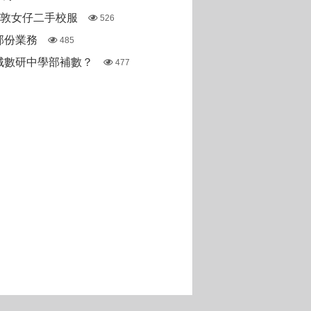
斯敦女仔二手校服
526
部份業務
485
城數研中學部補數？
477