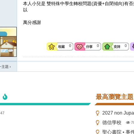
本人小兒是 雙特殊中學生轉校問題(資優+自閉傾向)有否
以
萬分感謝
0
0
0
一主題
›
最高瀏覽主題
2027 non Ju
147
德信學校
7
聖心書院 • 事