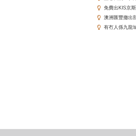
免費出KIS京
澳洲匯豐撤出
有冇人係九龍