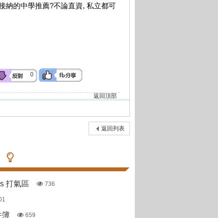
接納的中學推薦?不論直資, 私立都可
0
返回頂部
返回列表
pas 打氣區
736
01
件簿
659