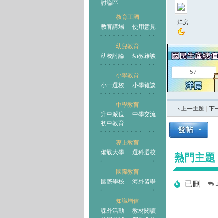
討論區
教育王國
洋房
教育講場
使用意見
幼兒教育
幼校討論
幼教雜談
王國
57
小學教育
小一選校
小學雜談
中學教育
‹ 上一主題
|
下
升中派位
中學交流
初中教育
專上教育
備戰大學
選科選校
熱門主題
國際教育
國際學校
海外留學
已刪
知識增值
課外活動
教材閱讀