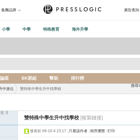
集團品牌
廣告查詢
小學
中學
特殊教育
海外升學
論區
BK群組
幫助
排行榜
搜尋
升中派位
雙特殊中學生升中找學校
覆:
0
›
雙特殊中學生升中找學校
[複製鏈接]
發表於 09-10-4 23:17
|
只看該作者
|
倒序瀏覽
|
打印