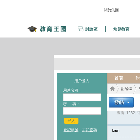
關於集團
討論區
幼兒教育
首頁
討
用戶登入
討論區
用戶名稱：
密 碼：
查看:
1232
|
回
教育
›
›
登入
登記帳號
忘記密碼
Izen