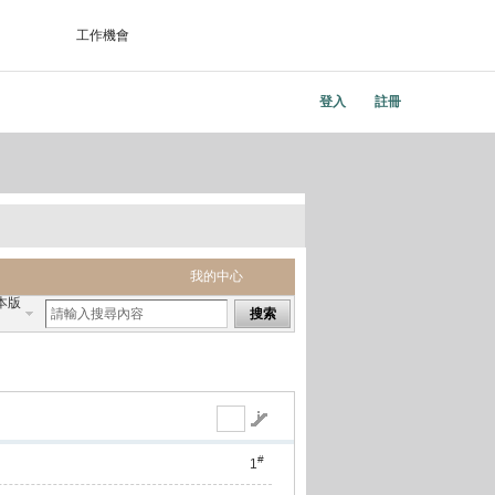
工作機會
登入
註冊
我的中心
本版
搜索
#
1